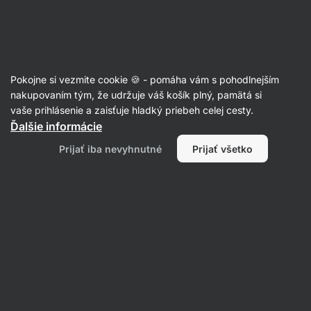
SUMMER SALE ⏰ Posledná šanca ušetriť až 30 %
Skryť
upozornenie
Eshop
Aktin
-
úvodná
Pokojne si vezmite cookie 🍪 - pomáha vám s pohodlnejším
strana
nakupovaním tým, že udržuje váš košík plný, pamätá si
vaše prihlásenie a zaisťuje hladký priebeh celej cesty.
Produkt už nie je v predaji
Ďalšie informácie
Workout Bikini String
Prijať iba nevyhnutné
Prijať všetko
Obľúbené alternatívy