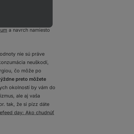
 neznamená, že
ž môžete pripraviť doma
okalorickou večerou.
lium
a navrch namiesto
hodnoty nie sú práve
 konzumácia neuškodí,
nergiou, čo môže po
 týždne preto môžete
nych okolností by vám do
zmus, ale aj vaša
. tak, že si pízz dáte
efeed day: Ako chudnúť