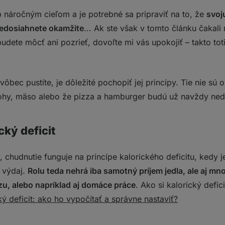
haridy
 náročným cieľom a je potrebné sa pripraviť na to, že
svoj
 vám pri chudnutí pomôžu
nedosiahnete okamžite
... Ak ste však v tomto článku čakal
iť?
budete môcť ani pozrieť, dovoľte mi vás upokojiť – takto tot
raviny
ôbec pustíte, je dôležité pochopiť jej princípy. Tie nie sú 
?
ílohy, mäso alebo že pizza a hamburger budú už navždy n
cký deficit
hudnutie funguje na princípe kalorického deficitu, kedy j
j výdaj.
Rolu teda nehrá iba samotný príjem jedla, ale aj mn
zu, alebo napríklad aj domáce práce
. Ako si kalorický defici
ký deficit: ako ho vypočítať a správne nastaviť?