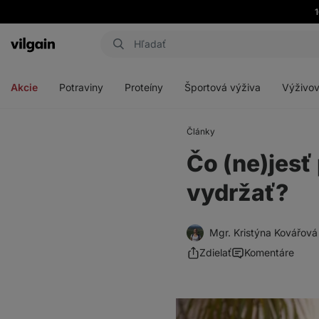
Eshop
Aktin
-
Otvoriť
Otvoriť
Otvoriť
Otvoriť
úvodná
menu
menu
menu
menu
strana
Akcie
Potraviny
Proteíny
Športová výživa
Výživov
Články
Čo (ne)jesť
vydržať?
Mgr. Kristýna Kovářová
Zdielať
Komentáre