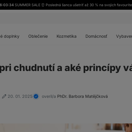
16:03:33
SUMMER SALE ⏰ Posledná šanca ušetriť až 30 % na svojich favourite
Otvoriť
Otvoriť
Otvoriť
Otvoriť
menu
menu
menu
menu
é doplnky
Oblečenie
Kozmetika
Domácnosť
Vybave
 pri chudnutí a aké princípy
20. 01. 2025
overil/a
PhDr. Barbora Matějčková