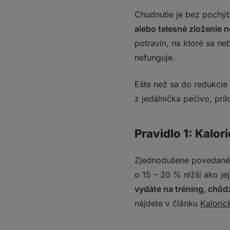
4. Komplexné sac
A čo tuky?
Chudnutie je bez pochýb
Ďalšie zásady, ktoré
alebo telesné zloženie 
Čo je vhodné obmedz
potravín, na ktoré sa ne
1. Sladené nápoje
nefunguje.
2. Spracované pot
3. Alkohol
Ešte než sa do redukcie v
Čo si z toho odniesť
z jedálnička pečivo, pr
Pravidlo 1: Kalori
Zjednodušene povedané, c
o 15 – 20 % nižší ako je
vydáte na tréning, chôd
nájdete v článku
Kaloric