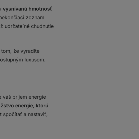
u vysnívanú hmotnosť
i nekončiaci zoznam
iž udržateľné chudnutie
o tom, že vyradíte
edostupným luxusom.
e váš príjem energie
ožstvo energie, ktorú
t spočítať a nastaviť,