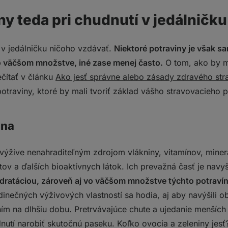
ny teda pri chudnutí v jedálničku
 v jedálničku ničoho vzdávať.
Niektoré potraviny je však 
o väčšom množstve, iné zase menej často.
O tom, ako by m
ečítať v článku
Ako jesť správne alebo zásady zdravého str
traviny, ktoré by mali tvoriť základ vášho stravovacieho p
ina
 výžive nenahraditeľným zdrojom vlákniny, vitamínov, miner
ntov a ďalších bioaktívnych látok. Ich prevažná časť je nav
ratáciou, zároveň aj vo väčšom množstve týchto potravín
inečných výživových vlastností sa hodia, aj aby navýšili o
ím na dlhšiu dobu. Pretrvávajúce chute a ujedanie menšíc
dnutí narobiť skutočnú paseku. Koľko ovocia a zeleniny je