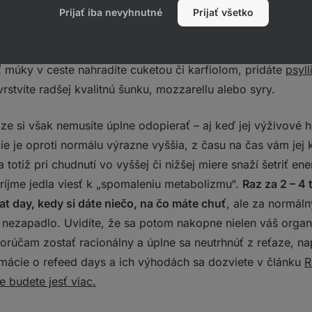
zu, hranolčeky, alebo napríklad tortu, v žiadnom prípade to
Prijať iba nevyhnutné
Prijať všetko
a vaša snaha o redukciu bude stratená.
Všetky jedlá si toti
enejšej verzii
–
domáca pizza
môže byť perfektnou a nízk
ť múky v ceste nahradíte cuketou či karfiolom, pridáte
psyl
vrstvíte radšej kvalitnú šunku, mozzarellu alebo syry.
izze si však nemusíte úplne odopierať – aj keď jej výživové 
ie je oproti normálu výrazne vyššia, z času na čas vám jej
 totiž pri chudnutí vo vyššej či nižšej miere snaží šetriť e
ríjme jedla viesť k „spomaleniu metabolizmu“.
Raz za 2 – 4
at day, kedy si dáte niečo, na čo máte chuť
, ale za normál
nezapadlo. Uvidíte, že sa potom nakopne nielen váš organi
orúčam zostať racionálny a úplne sa neutrhnúť z reťaze, napr
ormácie o refeed days a ich výhodách sa dozviete v článku
R
e budete jesť viac.