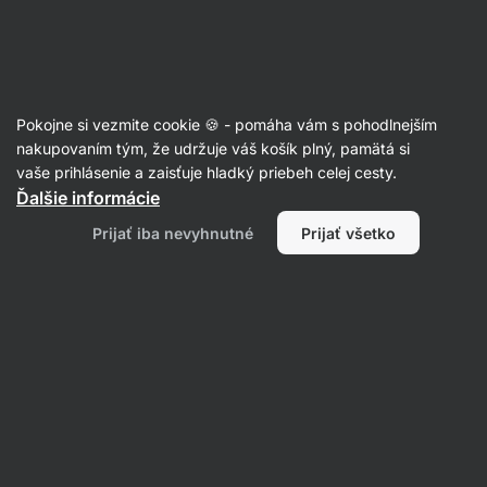
Eshop
Aktin
-
úvodná
strana
Články
Pokojne si vezmite cookie 🍪 - pomáha vám s pohodlnejším
Ústny mikrobióm: čo o ňom vieme a
nakupovaním tým, že udržuje váš košík plný, pamätá si
vaše prihlásenie a zaisťuje hladký priebeh celej cesty.
ako ho podporiť?
Ďalšie informácie
Mgr. Kristýna Kovářová
29. 11. 2024
Prijať iba nevyhnutné
Prijať všetko
overil/a
PhDr. Barbora Matějčková
Zdielať
Komentáre
4