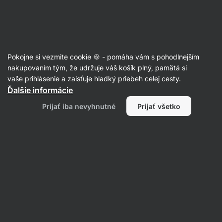
Eshop
Aktin
-
úvodná
strana
Články
Pokojne si vezmite cookie 🍪 - pomáha vám s pohodlnejším
Teobromín: prečo si občas dopriať
nakupovaním tým, že udržuje váš košík plný, pamätá si
vaše prihlásenie a zaisťuje hladký priebeh celej cesty.
horkú čokoládu?
Ďalšie informácie
PhDr. Barbora Matějčková
05. 08. 2025
Prijať iba nevyhnutné
Prijať všetko
Zdielať
Komentáre
2
7