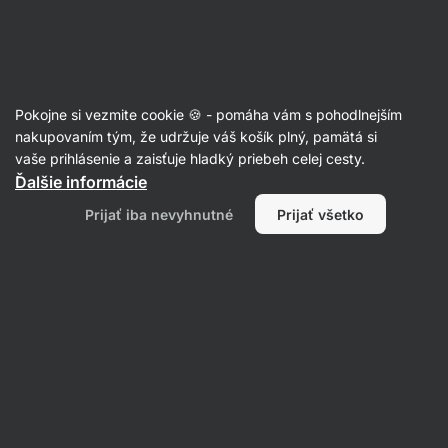
Eshop
Aktin
-
úvodná
strana
Poznaj našu redakciu
Pokojne si vezmite cookie 🍪 - pomáha vám s pohodlnejším
nakupovaním tým, že udržuje váš košík plný, pamätá si
vaše prihlásenie a zaisťuje hladký priebeh celej cesty.
Šárka Chynová
Ďalšie informácie
Prijať iba nevyhnutné
Prijať všetko
Všetko
Recepty
Najnovšie
recepty
od Šárka