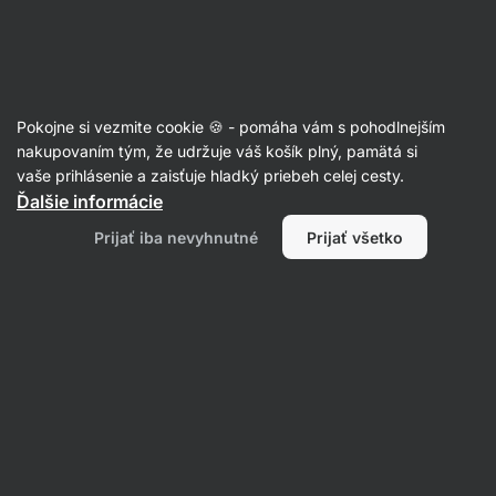
Eshop
Aktin
-
úvodná
strana
Talianska kuchyňa 🇮🇹
Pokojne si vezmite cookie 🍪 - pomáha vám s pohodlnejším
nakupovaním tým, že udržuje váš košík plný, pamätá si
Filtrovať
Radenie
:
Najnovšie
1
vaše prihlásenie a zaisťuje hladký priebeh celej cesty.
Ďalšie informácie
Krémové
Prijať iba nevyhnutné
Prijať všetko
paradajkové
rizoto
z
jednej
panvice