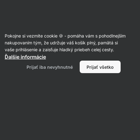
Eshop
Aktin
-
úvodná
strana
Články
Pokojne si vezmite cookie 🍪 - pomáha vám s pohodlnejším
Tréning a jedálniček detí a
nakupovaním tým, že udržuje váš košík plný, pamätá si
vaše prihlásenie a zaisťuje hladký priebeh celej cesty.
dospievajúcich
Ďalšie informácie
RNDr. Tomáš Novotný
05. 03. 2023
Prijať iba nevyhnutné
Prijať všetko
Zdielať
Komentáre
2
28