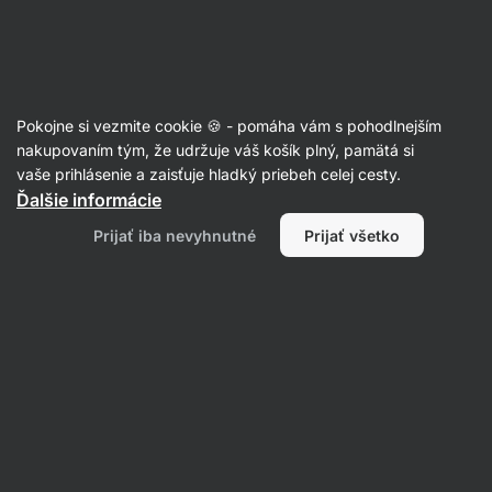
Eshop
Aktin
-
úvodná
strana
Wrapy
Pokojne si vezmite cookie 🍪 - pomáha vám s pohodlnejším
nakupovaním tým, že udržuje váš košík plný, pamätá si
Filtrovať
Radenie
:
Najpopulárnejšie
1
vaše prihlásenie a zaisťuje hladký priebeh celej cesty.
Ďalšie informácie
Kurací
Prijať iba nevyhnutné
Prijať všetko
Caesar
wrap