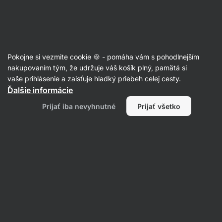
Eshop
Aktin
-
úvodná
strana
Recepty
Pokojne si vezmite cookie 🍪 - pomáha vám s pohodlnejším
BBQ kuracie stehienka
nakupovaním tým, že udržuje váš košík plný, pamätá si
vaše prihlásenie a zaisťuje hladký priebeh celej cesty.
Šárka Chynová
Ďalšie informácie
60 min.
Zdielať
Komentáre
88
643
Prijať iba nevyhnutné
Prijať všetko