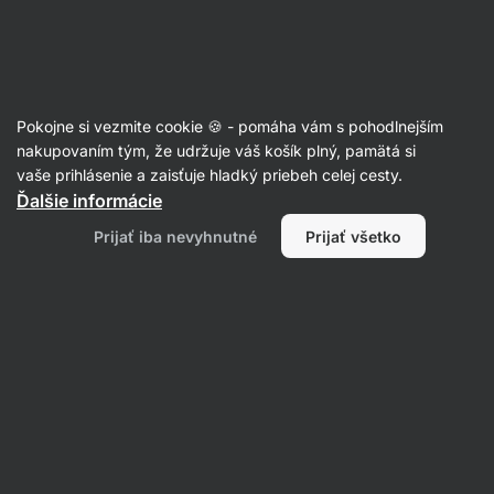
Eshop
Aktin
-
úvodná
strana
Články
Pokojne si vezmite cookie 🍪 - pomáha vám s pohodlnejším
5 tipov, vďaka ktorým zaručene
nakupovaním tým, že udržuje váš košík plný, pamätá si
vaše prihlásenie a zaisťuje hladký priebeh celej cesty.
schudnete aj bez počítania kalórií
Ďalšie informácie
Tereza Havlínová
22. 01. 2023
Prijať iba nevyhnutné
Prijať všetko
Zdielať
Komentáre
3
39
58