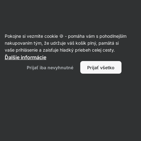
Eshop
Aktin
-
úvodná
strana
Recepty
Pokojne si vezmite cookie 🍪 - pomáha vám s pohodlnejším
Kuracie kung pao s arašidmi a
nakupovaním tým, že udržuje váš košík plný, pamätá si
vaše prihlásenie a zaisťuje hladký priebeh celej cesty.
ryžou
Ďalšie informácie
Michaela Dobiášová
Prijať iba nevyhnutné
Prijať všetko
30 min.
Zdielať
Komentáre
2
285
1665