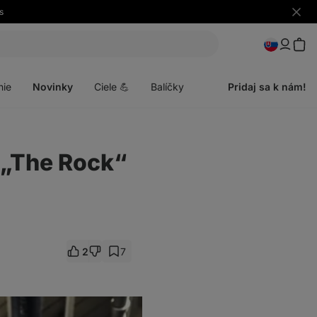
s
Skryť
upozo
Otvoriť
menu
nie
Novinky
Ciele 💪
Balíčky
Pridaj sa k nám!
 „The Rock“
2
7