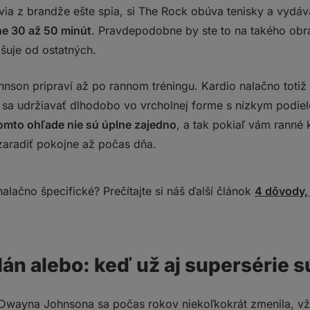
via z brandže ešte spia, si The Rock obúva tenisky a vydá
žne 30 až 50 minút
. Pravdepodobne by ste to na takého obr
išuje od ostatných.
hnson pripraví až po rannom tréningu. Kardio nalačno toti
o sa udržiavať dlhodobo vo vrcholnej forme s nízkym podie
omto ohľade nie sú úplne zajedno
, a tak pokiaľ vám ranné 
aradiť pokojne až počas dňa.
alačno špecifické? Prečítajte si náš ďalší článok
4 dôvody,
án alebo: keď už aj supersérie s
 Dwayna Johnsona sa počas rokov niekoľkokrát zmenila, vž