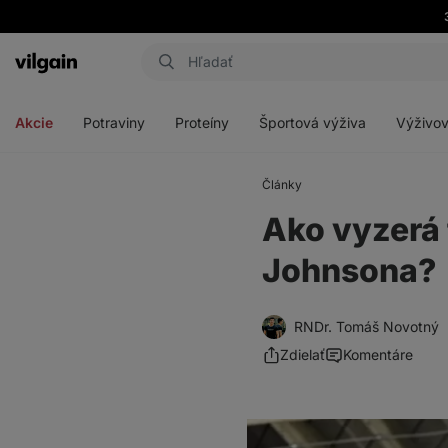
Eshop
Aktin
-
Otvoriť
Otvoriť
Otvoriť
Otvoriť
úvodná
menu
menu
menu
menu
strana
Akcie
Potraviny
Proteíny
Športová výživa
Výživov
Články
Ako vyzerá 
Johnsona?
RNDr. Tomáš Novotný
Zdielať
Komentáre