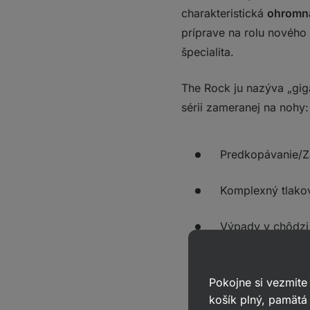
charakteristická
ohromná
príprave na rolu nového 
špecialita.
The Rock ju nazýva „gig
sérii zameranej na nohy:
Predkopávanie/Za
Komplexný tlako
Výpady v chôdzi
Pit Shark drepy
Pokojne si vezmite
Klasické drepy s
košík plný, pamätá 