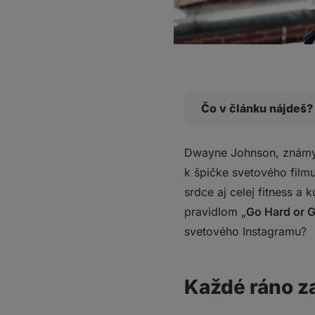
Čo v článku nájdeš?
Každé ráno začína k
Dwayne Johnson, známy 
Tréningový plán aleb
k špičke svetového filmu
Jedálny lístok The Ro
srdce aj celej fitness a 
A ako vyzerá jeho
pravidlom „
Go Hard or 
1. jedlo
svetového Instagramu?
2. jedlo
3. jedlo
4. jedlo
Každé ráno z
5. jedlo
Čo si z toho odniesť