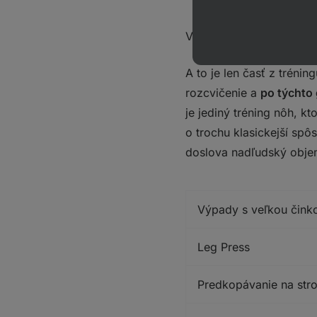
Všetko, samozrejme, v n
A to je len časť z tréni
rozcvičenie a
po týchto 
je jediný tréning nôh, 
o trochu klasickejší sp
doslova nadľudský objem 
Výpady s veľkou čink
Leg Press
Predkopávanie na stro