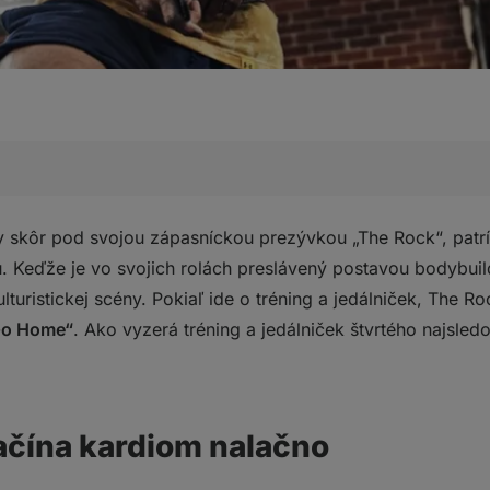
ardiom nalačno
skôr pod svojou zápasníckou prezývkou „The Rock“, patr
o: keď už aj supersérie sú málo
. Keďže je vo svojich rolách preslávený postavou bodybuild
cka: koľko bielkovín je príliš veľa bielkovín?
kulturistickej scény. Pokiaľ ide o tréning a jedálniček, The 
 bežná denná stravovacia rutina?
Go Home“
. Ako vyzerá tréning a jedálniček štvrtého najsle
ačína kardiom nalačno
?