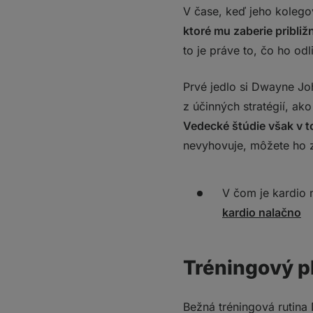
V čase, keď jeho kolego
ktoré mu zaberie pribli
to je práve to, čo ho odl
Prvé jedlo si Dwayne Jo
z účinných stratégií, ak
Vedecké štúdie však v t
nevyhovuje, môžete ho z
V čom je kardio n
kardio nalačno
Tréningový pl
Bežná tréningová rutina