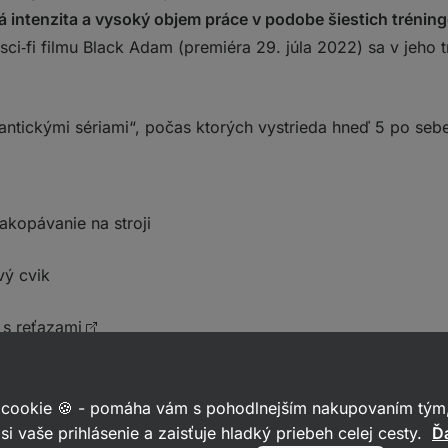
 intenzita a vysoký objem práce v podobe šiestich tréning
sci‑fi filmu Black Adam (premiéra 29. júla 2022) sa v jeho 
antickými sériami“, počas ktorých vystrieda hneď 5 po sebe
kopávanie na stroji
vý cvik
 s reťazami
 cookie 🍪 - pomáha vám s pohodlnejším nakupovaním tým,
 činkou na chrbte
si vaše prihlásenie a zaisťuje hladký priebeh celej cesty.
Ďa