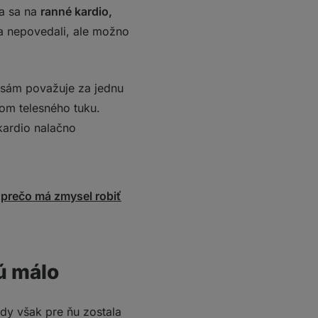
va sa na
ranné kardio,
a nepovedali, ale možno
ž sám považuje za jednu
lom telesného tuku.
kardio nalačno
 prečo má zmysel robiť
ú málo
dy však pre ňu zostala