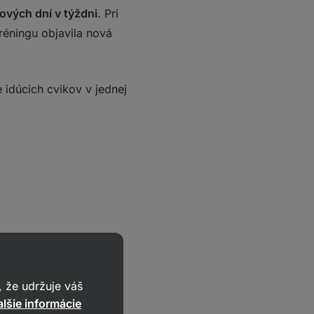
ových dní v týždni
. Pri
tréningu objavila nová
 idúcich cvikov v jednej
 že udržuje váš
lšie informácie