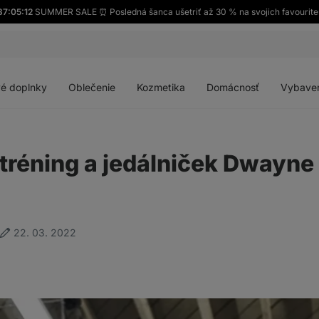
37:05:11
SUMMER SALE ⏰ Posledná šanca ušetriť až 30 % na svojich favourite
Otvoriť
Otvoriť
Otvoriť
Otvoriť
menu
menu
menu
menu
é doplnky
Oblečenie
Kozmetika
Domácnosť
Vybave
tréning a jedálniček Dwayne
22. 03. 2022