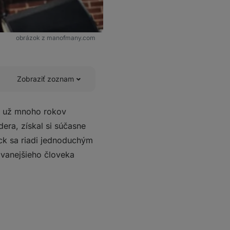
obrázok z manofmany.com
Zobraziť zoznam
í už mnoho rokov
era, získal si súčasne
Rock sa riadi jednoduchým
dovanejšieho človeka