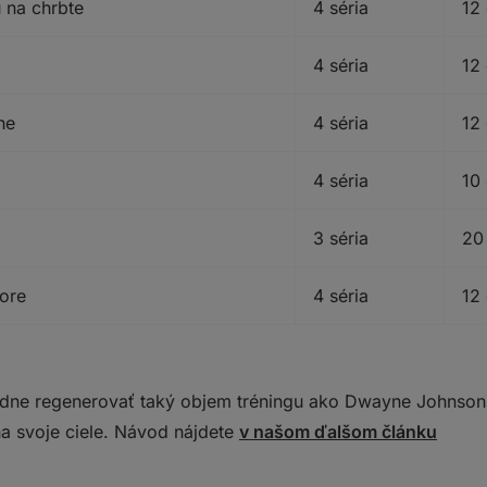
 na chrbte
4 séria
12
4 séria
12
he
4 séria
12
4 séria
10
3 séria
20
ore
4 séria
12
dne regenerovať taký objem tréningu ako Dwayne Johnson. 
a svoje ciele. Návod nájdete
v našom ďalšom článku