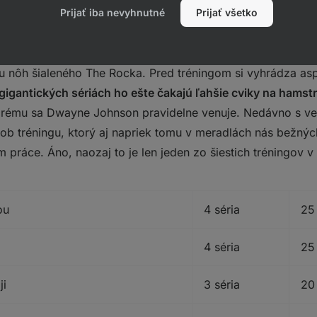
Prijať iba nevyhnutné
Prijať všetko
iekoľkých sériách.
ngu nôh šialeného The Rocka. Pred tréningom si vyhrádza a
gigantických sériách ho ešte čakajú ľahšie cviky na hamstr
ktorému sa Dwayne Johnson pravidelne venuje. Nedávno s ver
ôsob tréningu, ktorý aj napriek tomu v meradlách nás bežn
práce. Áno, naozaj to je len jeden zo šiestich tréningov v 
ou
4 séria
25
4 séria
25
ji
3 séria
20