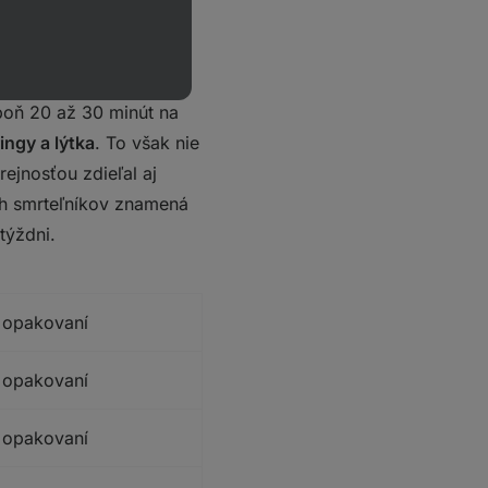
spoň 20 až 30 minút na
ingy a lýtka
. To však nie
ejnosťou zdieľal aj
ých smrteľníkov znamená
týždni.
 opakovaní
 opakovaní
 opakovaní