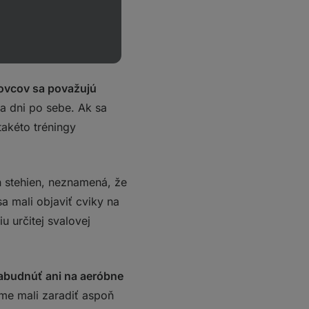
 alebo pevnejší zadok?
 (min. 2x týždenne).
tovcov sa považujú
va dni po sebe. Ak sa
takéto tréningy
 stehien, neznamená, že
a mali objaviť cviky na
 určitej svalovej
zabudnúť ani na aeróbne
sme mali zaradiť aspoň