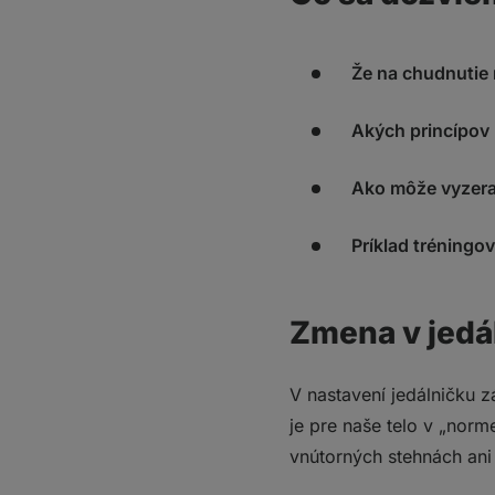
Že na chudnutie 
Akých princípov 
Ako môže vyzerať
Príklad tréningo
Zmena v jedá
V nastavení jedálničku z
je pre naše telo v „norm
vnútorných stehnách ani 