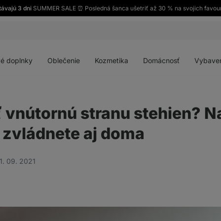
távajú 3 dni
SUMMER SALE ⏰ Posledná šanca ušetriť až 30 % na svojich favour
Otvoriť
Otvoriť
Otvoriť
Otvoriť
menu
menu
menu
menu
é doplnky
Oblečenie
Kozmetika
Domácnosť
Vybave
 vnútornú stranu stehien? Na
é zvládnete aj doma
1. 09. 2021