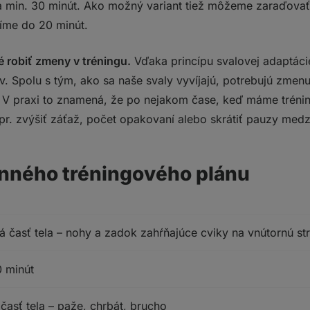
a min. 30 minút. Ako možný variant tiež môžeme zaraďovať t
íme do 20 minút.
é robiť zmeny v tréningu.
Vďaka princípu svalovej adaptácie
v. Spolu s tým, ako sa naše svaly vyvíjajú, potrebujú zmenu
 V praxi to znamená, že po nejakom čase, keď máme tréni
pr. zvýšiť záťaž, počet opakovaní alebo skrátiť pauzy medzi
enného tréningového plánu
 časť tela – nohy a zadok zahŕňajúce cviky na vnútornú str
 minút
časť tela – paže, chrbát, brucho