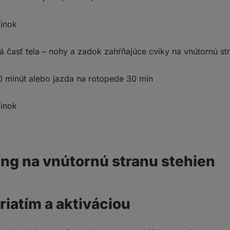
inok
 časť tela – nohy a zadok zahŕňajúce cviky na vnútornú str
0 minút alebo jazda na rotopede 30 min
inok
ing na vnútornú stranu stehien
iatím a aktiváciou