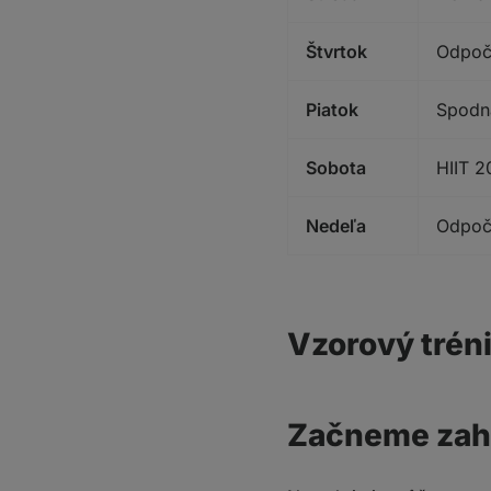
Štvrtok
Odpoč
Piatok
Spodná
Sobota
HIIT 2
Nedeľa
Odpoč
Vzorový trén
Začneme zahr