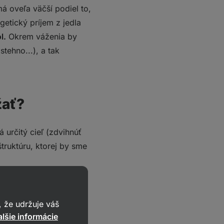
á oveľa väčší podiel to,
etický príjem z jedla
l.
Okrem váženia by
tehno...), a tak
žať?
 určitý cieľ (zdvihnúť
štruktúru, ktorej by sme
y sme mali vnímať ako
 že udržuje váš
Tak je potrebné znížiť
lšie informácie