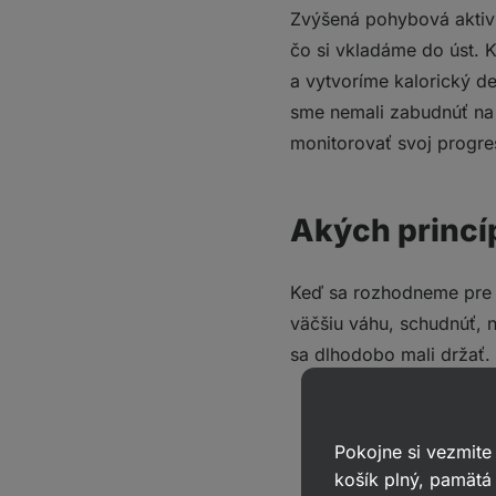
Zvýšená pohybová aktivit
čo si vkladáme do úst. 
a vytvoríme kalorický def
sme nemali zabudnúť na 
monitorovať svoj progre
Akých princíp
Keď sa rozhodneme pre ne
väčšiu váhu, schudnúť, n
sa dlhodobo mali držať.
Cielené chudnuti
Pokojne si vezmite
komplex. Chceme 
košík plný, pamätá 
celkové množstv