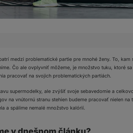
nešnom článku?
 patrí medzi problematické partie pre mnohé ženy. To, kam
e niekedy nevyhnutná
níme. Čo ale ovplyvniť môžeme, je množstvo tuku, ktoré sa
me sa v tréningu mali držať?
nia pracovať na svojich problematických partiách.
tréningového plánu
nútornú stranu stehien
tavu supermodelky, ale zvýšiť svoje sebavedomie a celkovo 
aktiváciou
gov na vnútornú stranu stehien budeme pracovať nielen na te
ela a spálime nemalé množstvo kalórií.
?
me v dnešnom článku?