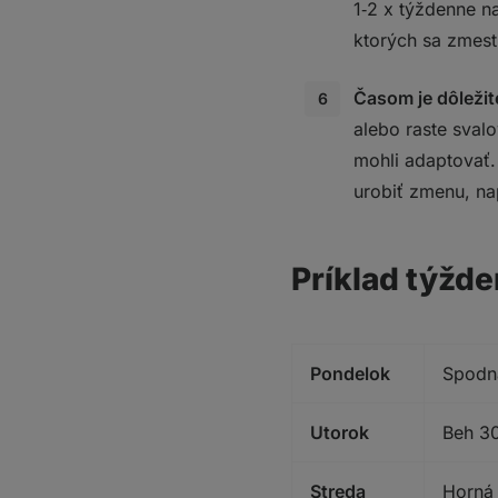
1‑2 x týždenne n
ktorých sa zmest
Časom je dôležit
alebo raste svalo
mohli adaptovať.
urobiť zmenu, na
Príklad týžd
Pondelok
Spodná
Utorok
Beh 30
Streda
Horná 