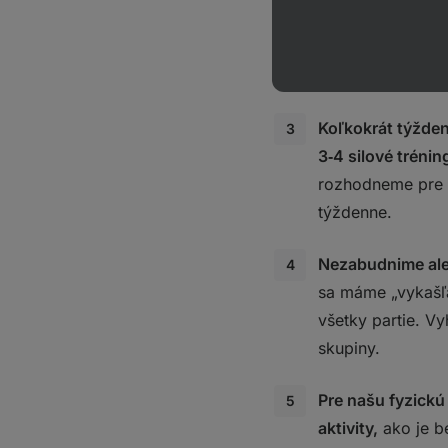
Tréningový plán p
Tak si do tréning
Koľkokrát týžde
3‑4 silové tréni
rozhodneme pre p
týždenne.
Nezabudnime ale 
sa máme „vykašľa
všetky partie. V
skupiny.
Pre našu fyzickú
aktivity,
ako je be