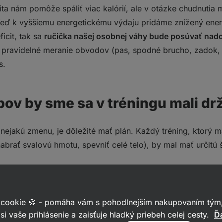
a nám pomôže spáliť viac kalórií, ale v otázke chudnutia m
Keď k vyššiemu energetickému výdaju pridáme znížený energ
icit, tak sa
ručička našej osobnej váhy bude posúvať nado
pravidelné meranie obvodov (pas, spodné brucho, zadok, s
s.
ov by sme sa v tréningu mali dr
jakú zmenu, je dôležité mať plán. Každý tréning, ktorý má
abrať svalovú hmotu, spevniť celé telo), by mal mať určitú 
e na jednej časti tela (stehná, brucho…) nejde.
Naše telo b
 cookie 🍪 - pomáha vám s pohodlnejším nakupovaním tým,
chudšie stehná alebo sa zbaviť „madiel lásky“ na bokoch? 
si vaše prihlásenie a zaisťuje hladký priebeh celej cesty.
Ďa
o podkožného tuku v tele.