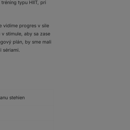
réning typu HIIT, pri
 vidíme progres v sile
 v stimule, aby sa zase
ngový plán, by sme mali
 sériami.
anu stehien