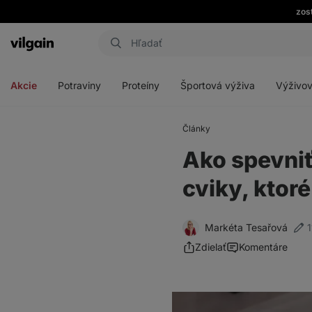
zos
Eshop
Aktin
-
Otvoriť
Otvoriť
Otvoriť
Otvoriť
úvodná
menu
menu
menu
menu
strana
Akcie
Potraviny
Proteíny
Športová výživa
Výživov
Články
Ako spevniť
cviky, ktor
Markéta Tesařová
1
Zdielať
Komentáre