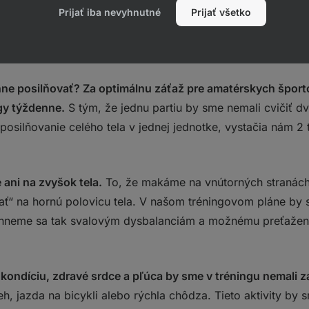
Prijať iba nevyhnutné
Prijať všetko
rispôsobíme svojej vízii.
Máme za cieľ mať silnejší chrbát
ového plánu naplánujeme precvičenie týchto partií častejšie
nne posilňovať? Za optimálnu záťaž pre amatérskych špor
ngy týždenne.
S tým, že jednu partiu by sme nemali cvičiť d
osilňovanie celého tela v jednej jednotke, vystačia nám 2 
ani na zvyšok tela.
To, že makáme na vnútorných stranách
ť“ na hornú polovicu tela. V našom tréningovom pláne by s
yhneme sa tak svalovým dysbalanciám a možnému preťaženiu
 kondíciu, zdravé srdce a pľúca by sme v tréningu nemali 
h, jazda na bicykli alebo rýchla chôdza. Tieto aktivity by 