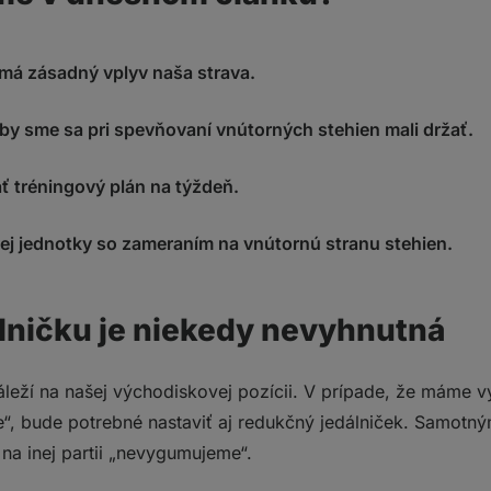
má zásadný vplyv naša strava.
by sme sa pri spevňovaní vnútorných stehien mali držať.
 tréningový plán na týždeň.
vej jednotky so zameraním na vnútornú stranu stehien.
lničku je niekedy nevyhnutná
áleží na našej východiskovej pozícii. V prípade, že máme v
e“, bude potrebné nastaviť aj redukčný jedálniček. Samotn
na inej partii „nevygumujeme“.