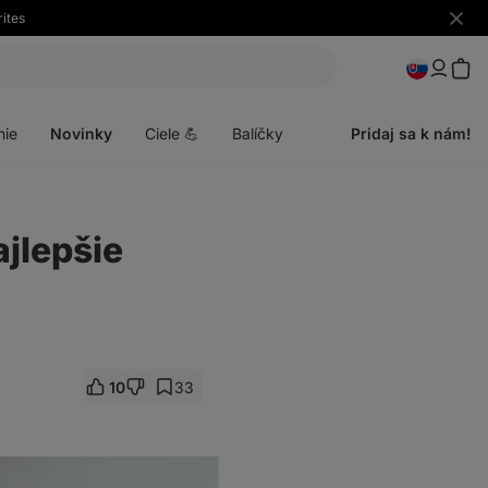
ites
Skryť
upozo
Otvoriť
menu
nie
Novinky
Ciele 💪
Balíčky
Pridaj sa k nám!
jlepšie
10
33