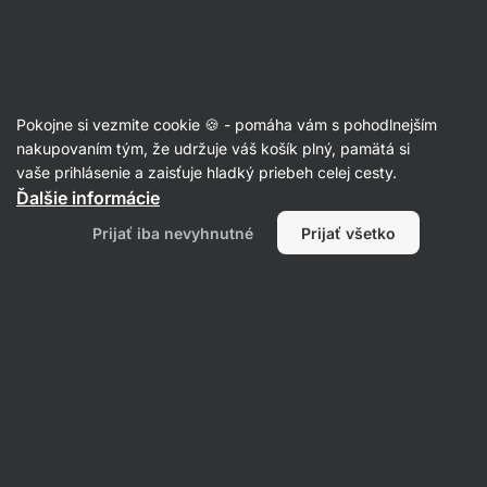
Eshop
Aktin
-
úvodná
strana
Recepty
Pokojne si vezmite cookie 🍪 - pomáha vám s pohodlnejším
Nadýchaný špaldový mazanec
nakupovaním tým, že udržuje váš košík plný, pamätá si
vaše prihlásenie a zaisťuje hladký priebeh celej cesty.
Veronika Žmolilová
Ďalšie informácie
60 min.
Zdielať
Komentáre
2
39
274
Prijať iba nevyhnutné
Prijať všetko