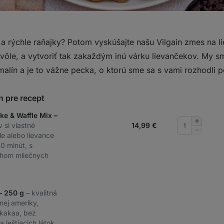
 rýchle raňajky? Potom vyskúšajte našu Vilgain zmes na lie
ôle, a vytvoriť tak zakaždým inú várku lievančekov. My sm
lín a je to vážne pecka, o ktorú sme sa s vami rozhodli po
n pre recept
ke & Waffle Mix –
Pridať
v si vlastné
14,99
€
množstv
Odobrať
le alebo lievance
množstv
0 minút, s
hom mliečnych
– 250 g
– kvalitná
nej ameriky,
kakaa, bez
 leštiacich látok