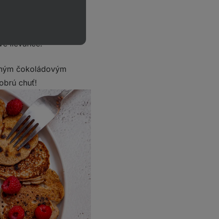
idla či iným
é lievance.
eným čokoládovým
obrú chuť!