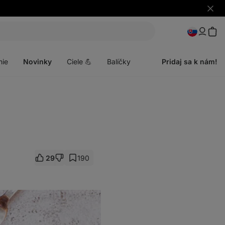
Skryť
upozo
Otvoriť
menu
nie
Novinky
Ciele 💪
Balíčky
Pridaj sa k nám!
29
190