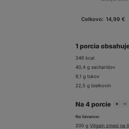
Celkovo:
14,99
€
1 porcia obsahuj
346 kcal
40,4 g sacharidov
9,1 g tukov
22,5 g bielkovín
Na 4 porcie
Na lievance:
200 g
Vilgain zmesi na 