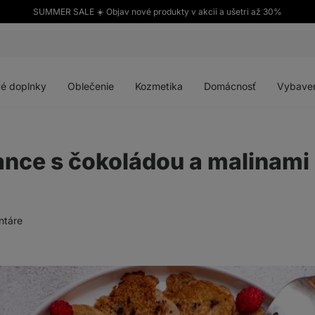
SUMMER SALE ☀️ Objav nové produkty v akcii a ušetri až 30%
Otvoriť
Otvoriť
Otvoriť
Otvoriť
menu
menu
menu
menu
é doplnky
Oblečenie
Kozmetika
Domácnosť
Vybave
vance s čokoládou a malinami
ntáre