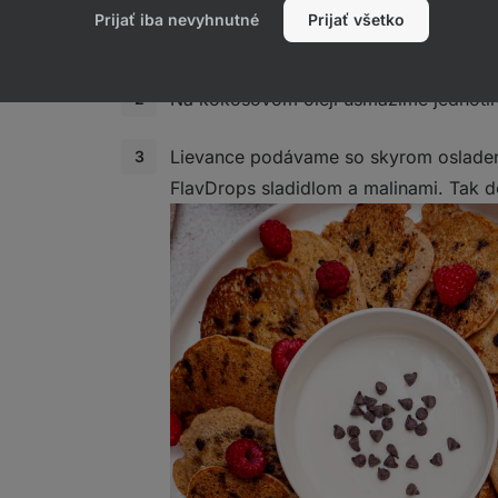
kvapkami čokoládového FlavDrops slad
Prijať iba nevyhnutné
Prijať všetko
bezkalorickým sladidlom.
Na kokosovom oleji usmažíme jednotliv
Lievance podávame so skyrom oslad
FlavDrops sladidlom a malinami. Tak d