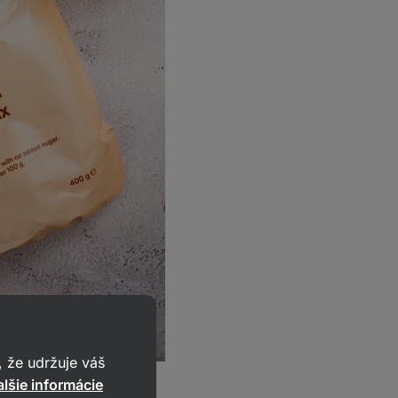
 že udržuje váš
, čokopecičkami a pár
lšie informácie