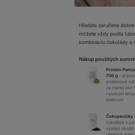
Hľadáte zaručene dobré a
môžete vždy podľa ľubov
kombináciu čokolády a ma
Nákup použitých suroví
Protein Panca
700 g
– pripra
proteínové vaf
za menej ako 1
vysokým obsa
bielkovín
Čokopecičky 
čokoláda z juž
vysoký obsah 
umelých aróm a