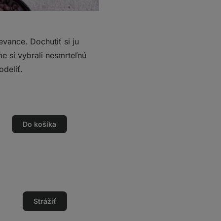
vance. Dochutiť si ju
e si vybrali nesmrteľnú
deliť.
Do košíka
o
o
Strážiť