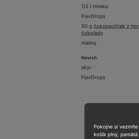
1/2 l mlieka
FlavDrops
50 g
čokopecičiek z hor
čokolády
maliny
Navrch:
skyr
FlavDrops
Pokojne si vezmite
košík plný, pamätá 