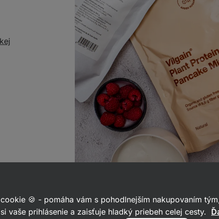
kej
 cookie 🍪 - pomáha vám s pohodlnejším nakupovaním tým,
Zmes na lievance zmiešame s mliekom
si vaše prihlásenie a zaisťuje hladký priebeh celej cesty.
Ďa