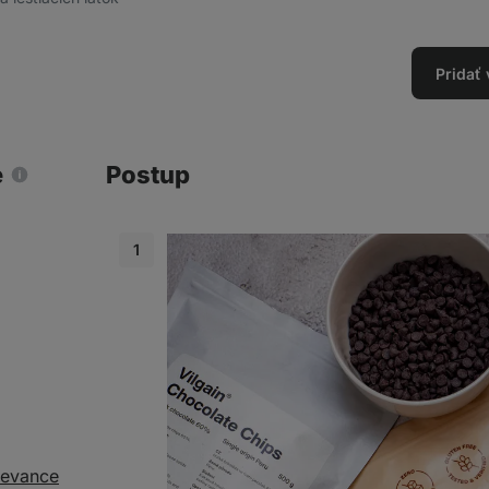
Pridať
e
Postup
lievance