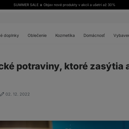
SUMMER SALE ☀️ Objav nové produkty v akcii a ušetri až 30%
Otvoriť
Otvoriť
Otvoriť
Otvoriť
menu
menu
menu
menu
é doplnky
Oblečenie
Kozmetika
Domácnosť
Vybave
cké potraviny, ktoré zasýtia
02. 12. 2022