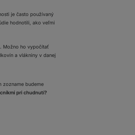
nosti je často používaný
údie hodnotili, ako veľmi
. Možno ho vypočítať
kovín a vlákniny v danej
úcom zozname budeme
cníkmi pri chudnutí?