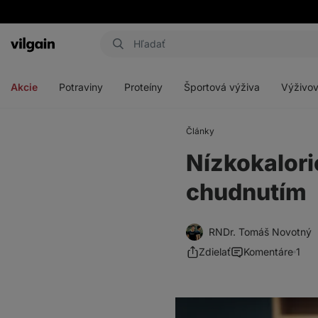
Eshop
Aktin
-
Otvoriť
Otvoriť
Otvoriť
Otvoriť
úvodná
menu
menu
menu
menu
strana
Akcie
Potraviny
Proteíny
Športová výživa
Výživov
Články
Nízkokalori
chudnutím
RNDr. Tomáš Novotný
Zdielať
Komentáre
1