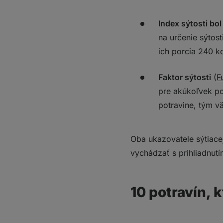
Index sýtosti bo
na určenie sýtost
ich porcia 240 kc
Faktor sýtosti
(
F
pre akúkoľvek po
potravine, tým v
Oba ukazovatele sýtiace
vychádzať s prihliadnut
10 potravín, 