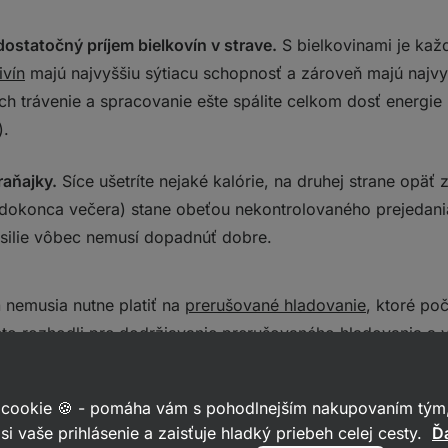
dostatočný príjem bielkovín v strave.
S bielkovinami je každ
ivín
majú najvyššiu sýtiacu schopnosť a zároveň majú najvyš
ch trávenie a spracovanie ešte spálite celkom dosť energie
).
raňajky.
Síce ušetríte nejaké kalórie, na druhej strane opäť z
dokonca večera) stane obeťou nekontrolovaného prejedania
úsilie vôbec nemusí dopadnúť dobre.
á
nemusia nutne platiť na
prerušované hladovanie
, ktoré po
eto rozhodli pre dodržiavanie prerušovaného hladovania a v
 raňajky s obedom bez obáv vynechať.
 cookie 🍪 - pomáha vám s pohodlnejším nakupovaním tým,
ovanom hladovaní dočítate v článku s názvom
6 spôsobov,
si vaše prihlásenie a zaisťuje hladký priebeh celej cesty.
Ďa