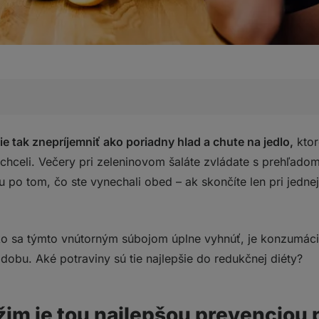
tou najlepšou prevenciou pred vlčím hladom
 tak znepríjemniť ako poriadny hlad a chute na jedlo,
ktor
iť jednu z nasledujúcich rád:
celi. Večery pri zeleninovom šaláte zvládate s prehľadom, 
toré dokážu najlepšie zasýtiť
 po tom, čo ste vynechali obed – ak skončíte len pri jednej
ám uľahčia chudnutie
?
o sa týmto vnútorným súbojom úplne vyhnúť, je konzumácia
 dobu. Aké potraviny sú tie najlepšie do redukčnej diéty?
žim je tou najlepšou prevenciou 