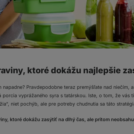
viny, ktoré dokážu najlepšie za
vám napadne? Pravdepodobne teraz premýšľate nad niečím, 
 porcia vyprážaného syra s tatárskou. Iste, o tom, že vás 
ia“, niet pochýb, ale pre potreby chudnutia sa táto stratég
ny, ktoré dokážu zasýtiť na dlhý čas, ale pritom neobsahujú