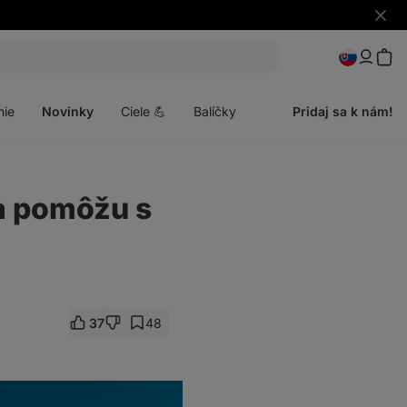
Skryť
upozo
Otvoriť
menu
nie
Novinky
Ciele 💪
Balíčky
Pridaj sa k nám!
 a pomôžu s
37
48