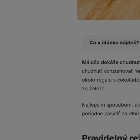
Čo v článku nájdeš?
Pravidelný režim je 
Máločo dokáže chudnutie
Môžeme preto využ
chudnutí konzumovať nech
Hľadáme potraviny, k
okolo regálu s čokoládou
10 potravín, ktoré v
zo železa.
Čo si z toho odniesť
Najlepším spôsobom, ak
poriadne zasýtiť na dlhú
Pravidelný re