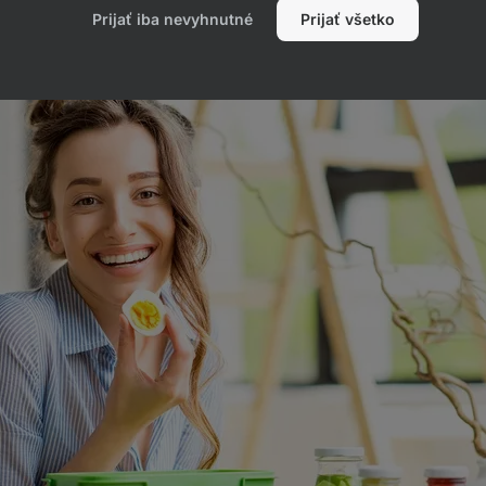
ší zdravie a pomôže schudnúť
Prijať iba nevyhnutné
Prijať všetko