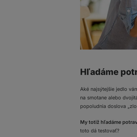
Hľadáme potra
Aké najsýtejšie jedlo 
na smotane alebo dvojitá
popoludnia doslova „zlož
My totiž hľadáme potravi
toto dá testovať?