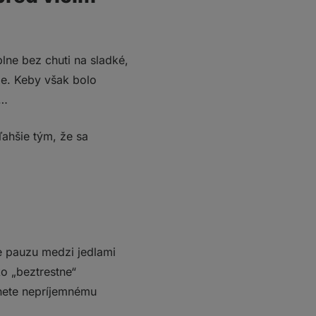
lne bez chuti na sladké,
ie. Keby však bolo
í…
ľahšie tým, že sa
e pauzu medzi jedlami
ko „beztrestne“
hnete nepríjemnému