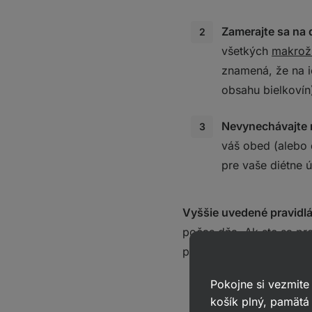
Zamerajte sa na 
všetkých
makrož
znamená, že na i
obsahu bielkovín
Nevynechávajte 
váš obed (alebo 
pre vaše diétne 
Vyššie uvedené pravidl
počas dňa. Ak ste sa pr
používať, potom môžete
Pokojne si vezmite
Viac sa o preruš
košík plný, pamätá 