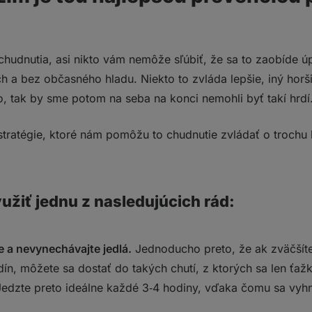
chudnutia, asi nikto vám nemôže sľúbiť, že sa to zaobíde úp
h a bez občasného hladu. Niekto to zvláda lepšie, iný horš
, tak by sme potom na seba na konci nemohli byť takí hrd
e stratégie, ktoré nám pomôžu to chudnutie zvládať o trochu 
žiť jednu z nasledujúcich rád:
e a nevynechávajte jedlá.
Jednoducho preto, že ak zväčšít
ín, môžete sa dostať do takých chutí, z ktorých sa len ťaž
Jedzte preto ideálne každé 3‑4 hodiny, vďaka čomu sa vy