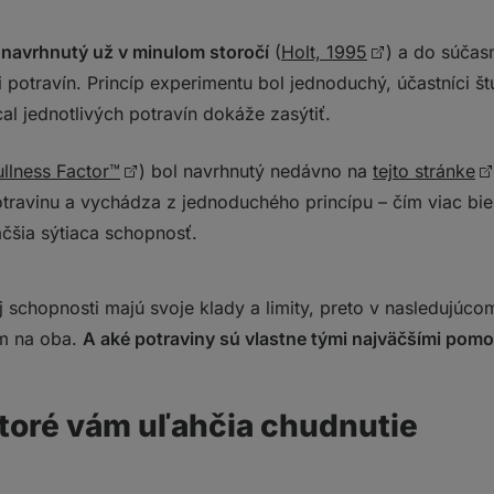
l navrhnutý už v minulom storočí
(
Holt, 1995
) a do súčas
i potravín. Princíp experimentu bol jednoduchý, účastníci št
al jednotlivých potravín dokáže zasýtiť.
ullness Factor™
) bol navrhnutý nedávno na
tejto stránke
travinu a vychádza z jednoduchého princípu – čím viac biel
äčšia sýtiaca schopnosť.
j schopnosti majú svoje klady a limity, preto v nasleduj
ím na oba.
A aké potraviny sú vlastne tými najväčšími pomo
ktoré vám uľahčia chudnutie