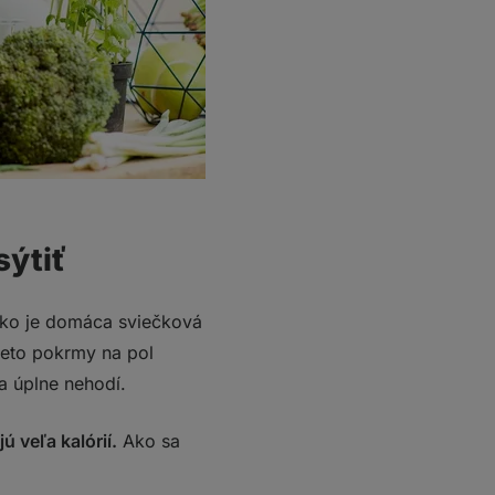
sýtiť
ako je domáca sviečková
tieto pokrmy na pol
ia úplne nehodí.
 veľa kalórií.
Ako sa