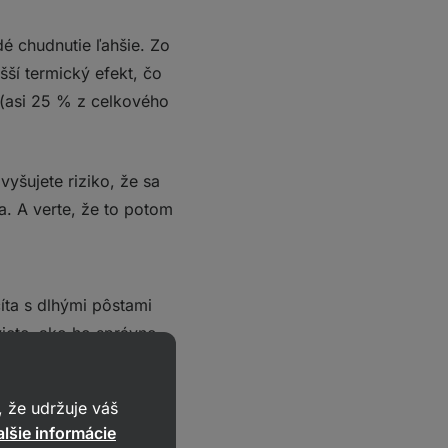
é chudnutie ľahšie. Zo
ší termický efekt, čo
 (asi 25 % z celkového
vyšujete riziko, že sa
. A verte, že to potom
číta s dlhými pôstami
iete, ako ho správne
 že udržuje váš
 ako vám prerušované
lšie informácie