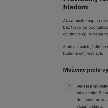
hladom
Ak sa pustíte naplno do 
bez túžby po pochutinác
chudnutie úplne zadarmo
Stále ale existujú diétn
budeme cítiť viac sýti.
Môžeme preto vyu
Jedzte pravideln
na viac ako 5 hod
dostanete preč. 
vlčiemu hladu.