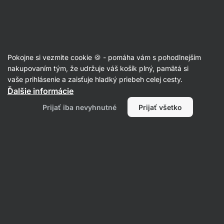
Eshop
Aktin
-
úvodná
strana
Články
Pokojne si vezmite cookie 🍪 - pomáha vám s pohodlnejším
Makroživiny – zdroj životnej
nakupovaním tým, že udržuje váš košík plný, pamätá si
vaše prihlásenie a zaisťuje hladký priebeh celej cesty.
energie
Ďalšie informácie
RNDr. Tomáš Novotný
03. 11. 2020
Prijať iba nevyhnutné
Prijať všetko
Zdielať
Komentáre
1
11
11