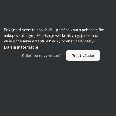
Eshop
Aktin
-
úvodná
strana
Články
Pokojne si vezmite cookie 🍪 - pomáha vám s pohodlnejším
Full-body tréning: ako na tréning
nakupovaním tým, že udržuje váš košík plný, pamätá si
vaše prihlásenie a zaisťuje hladký priebeh celej cesty.
celého tela?
Ďalšie informácie
Aktin redakcia
17. 01. 2019
Prijať iba nevyhnutné
Prijať všetko
Zdielať
Komentáre
11
14