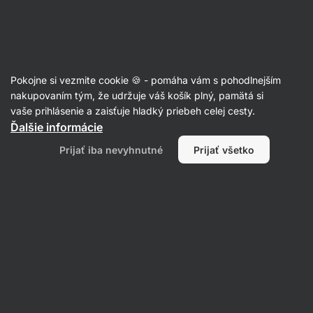
Eshop
Aktin
-
úvodná
strana
Články
Pokojne si vezmite cookie 🍪 - pomáha vám s pohodlnejším
Prečo nepiť alkohol?
nakupovaním tým, že udržuje váš košík plný, pamätá si
vaše prihlásenie a zaisťuje hladký priebeh celej cesty.
Bc. Karolína Šimečková
15. 08. 2024
Ďalšie informácie
overil/a
PhDr. Barbora Matějčková
Prijať iba nevyhnutné
Prijať všetko
Zdielať
Komentáre
4
7