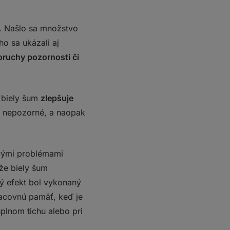
. Našlo sa množstvo
o sa ukázali aj
oruchy pozornosti či
e biely šum
zlepšuje
ko nepozorné, a naopak
vými problémami
že biely šum
 efekt bol vykonaný
racovnú pamäť, keď je
lnom tichu alebo pri