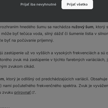
, ako sú dunenie oceánu či silného vetra. Tieto zvuky patr
Prijať iba nevyhnutné
Prijať všetko
e v nižších (teda hlbších) zvukových frekvenciách. Pre hne
učania a je vhodný na meditáciu a sústredenie.
 rozhraním hnedého šumu sa nachádza
ružový
šum
, ktorý 
môže byť tečúca voda, silný dážď či šumenie lístia v silno
že byť na počúvanie príjemný.
ú zastúpenie už vo vyšších a vysokých frekvenciách a sú
orého zvuk má zastúpenie v týchto farebných variáciách, je
sným zvukom cikád.
um
, ktorý je odlišný od predchádzajúcich variácií. Obsahuj
ej) nami počuteľného frekvenčného spektra. Zvuk je vyváže
u zvuku
prirovnať
.