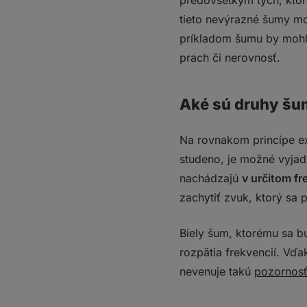
predovšetkým tých, ktor
tieto nevýrazné šumy mo
príkladom šumu by mohlo
prach či nerovnosť.
Aké sú druhy š
Na rovnakom princípe ex
studeno, je možné vyjad
nachádzajú
v určitom f
zachytiť zvuk, ktorý s
Biely šum, ktorému sa b
rozpätia frekvencií. Vď
nevenuje takú
pozornosť