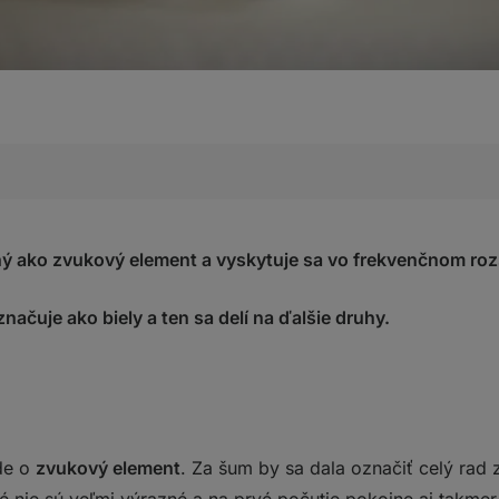
ý ako zvukový element a vyskytuje sa vo frekvenčnom roz
u?
ačuje ako biely a ten sa delí na ďalšie druhy.
šumu
umu
a vplyvu bieleho šumu
využíva biely šum v praxi?
?
de o
zvukový element
. Za šum by sa dala označiť celý rad 