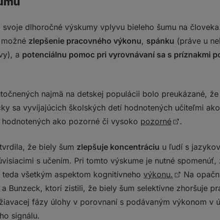
šumu
svoje dlhoročné výskumy vplyvu bieleho šumu na človeka
a možné
zlepšenie pracovného výkonu
,
spánku
(práve u neh
vy), a
potenciálnu pomoc pri vyrovnávaní sa s príznakmi p
kutočnených najmä na detskej populácii bolo preukázané, ž
cky sa vyvíjajúcich školských detí hodnotených učiteľmi a
tí hodnotených ako pozorné či vysoko
pozorné
.
tvrdila, že biely šum
zlepšuje koncentráciu
u ľudí s jazyko
úvisiacimi s učením. Pri tomto výskume je nutné spomenúť, 
 teda všetkým aspektom kognitívneho
výkonu.
Na opačný
Bunzeck, ktorí zistili, že biely šum selektívne zhoršuje p
žiavacej fázy úlohy v porovnaní s podávaným výkonom v úp
ho signálu.