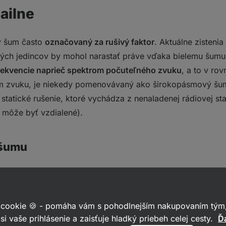
ailne
ly šum často
označovaný za rušivý faktor
. Aktuálne zisteni
orých jedincov by mohol narastať práve vďaka bielemu šum
rekvencie naprieč spektrom počuteľného zvuku
, a to v ro
m zvuku, je niekedy pomenovávaný ako širokopásmový šum
statické rušenie, ktoré vychádza z nenaladenej rádiovej stan
e môže byť vzdialené).
 šumu
rý
,
fialový
,
hnedý
,
ružový
a
šedý
šum. Ako už farby samy
ktoré zasahujú do všetkých nami počuteľných frekvenčných
stiach nami počuteľného frekvenčného spektra
.
 cookie 🍪 - pomáha vám s pohodlnejším nakupovaním tým,
si vaše prihlásenie a zaisťuje hladký priebeh celej cesty.
Ďa