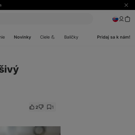
s
Skryť
upozo
Otvoriť
menu
nie
Novinky
Ciele 💪
Balíčky
Pridaj sa k nám!
šivý
2
1