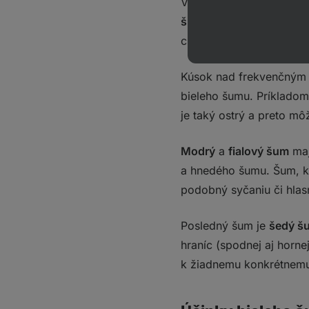
V prírode nájdeme zvuky
šumu
, ktoré sa pohybuj
charakteristický zvuk bz
Kúsok nad frekvenčným
bieleho šumu. Príkladom 
je taký ostrý a preto mô
Modrý
a
fialový šum
maj
a hnedého šumu. Šum, kt
podobný syčaniu či hla
Posledný šum je
šedý š
hraníc (spodnej aj horn
k žiadnemu konkrétnem