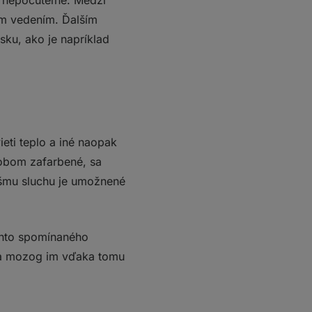
r nepočuteľné. Medzi
ým vedením. Ďalším
ku, ako je napríklad
eti teplo a iné naopak
sobom zafarbené, sa
šmu sluchu je umožnené
ohto spomínaného
y a mozog im vďaka tomu