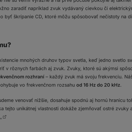
é nie sú veľmi výrazné a na prvé počutie pokojne aj takme
žno zaradiť napríklad zvuk vydávaný cievkou či elektrick
 byť škrípanie CD, ktoré môžu spôsobovať nečistoty na dis
umu?
istencie mnohých druhov typov svetla, keď jedno svetlo svi
riť v rôznych farbách aj zvuk. Zvuky, ktoré sú akýmsi spô
rekvenčnom rozhraní
– každý zvuk má svoju frekvenciu. Ná
a pohybuje vo frekvenčnom rozsahu
od 16 Hz do 20 kHz
.
udeme venovať nižšie, dosahuje spodnú aj hornú hranicu t
aka tejto unikátnej vlastnosti dokáže zjemňovať ostré zvuk
.