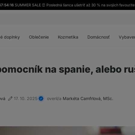
47:54:15
SUMMER SALE ⏰ Posledná šanca ušetriť až 30 % na svojich favourite
Otvoriť
Otvoriť
Otvoriť
Otvoriť
menu
menu
menu
menu
é doplnky
Oblečenie
Kozmetika
Domácnosť
Vybave
pomocník na spanie, alebo ru
ová
17. 10. 2025
overil/a
Markéta Camfrlová, MSc.