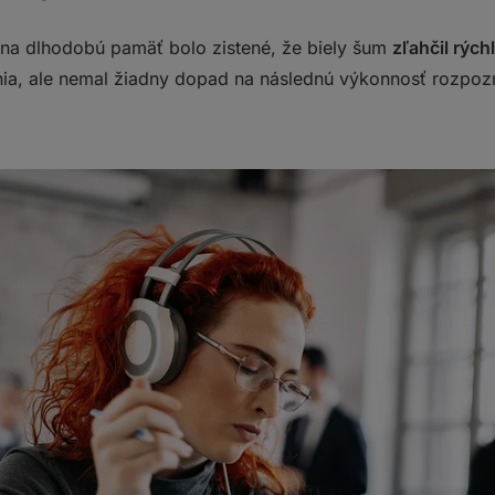
na dlhodobú pamäť bolo zistené, že biely šum
zľahčil rýc
a, ale nemal žiadny dopad na následnú výkonnosť rozpozn