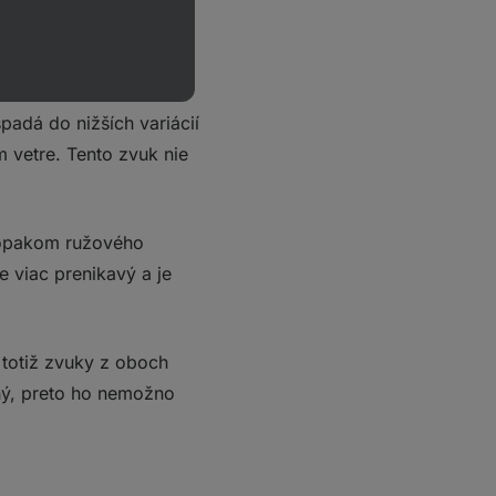
ia do
hnedého spektra
dý šum je
spadá do nižších variácií
m vetre. Tento zvuk nie
 opakom ružového
 viac prenikavý a je
e totiž zvuky z oboch
ný, preto ho nemožno