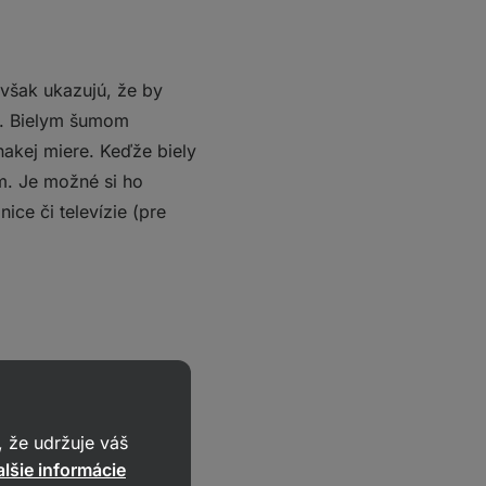
a však ukazujú, že by
u. Bielym šumom
vnakej miere. Keďže biely
. Je možné si ho
ice či televízie (pre
 napovedajú, ide
 pásiem. Rozlišujú sa
 že udržuje váš
lšie informácie