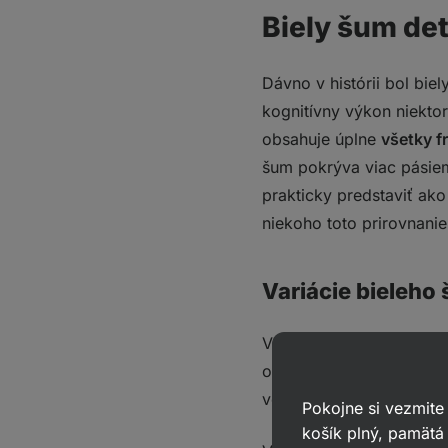
Biely šum det
Dávno v histórii bol bie
kognitívny výkon niekt
obsahuje úplne
všetky f
šum pokrýva viac pásie
prakticky predstaviť ako 
niekoho toto prirovnani
Variácie bieleho
V prírode existuje aj
mod
o
variácie
bieleho šumu, 
veľkosťou podielu
v obla
Pokojne si vezmite
košík plný, pamätá 