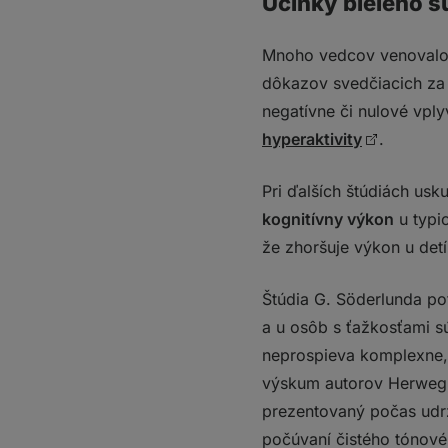
Účinky bieleho 
Mnoho vedcov venovalo 
dôkazov svedčiacich z
negatívne či nulové vply
hyperaktivity
.
Pri ďalších štúdiách us
kognitívny výkon
u typi
že zhoršuje výkon u de
Štúdia G. Söderlunda po
a u osôb s ťažkosťami s
neprospieva komplexne,
výskum autorov Herweg a 
prezentovaný počas udr
počúvaní čistého tónové