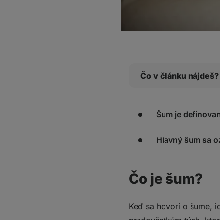
Čo v článku nájdeš?
Čo je šum?
Šum je definovan
Aké sú druhy šum
Biely šum detailne
Hlavný šum sa ozn
Variácie bieleho 
Účinky bieleho š
Najnovšie zisteni
Čo je šum?
Na čo sa najviac 
Čo si z toho odniesť
Keď sa hovorí o šume, i