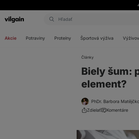
Eshop
Aktin
-
Otvoriť
Otvoriť
Otvoriť
Otvoriť
úvodná
menu
menu
menu
menu
strana
Akcie
Potraviny
Proteíny
Športová výživa
Výživov
Články
Biely šum: 
element?
PhDr. Barbora Matějčk
Zdielať
Komentáre