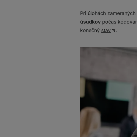
Pri úlohách zameraných 
úsudkov
počas kódovani
konečný
stav
.