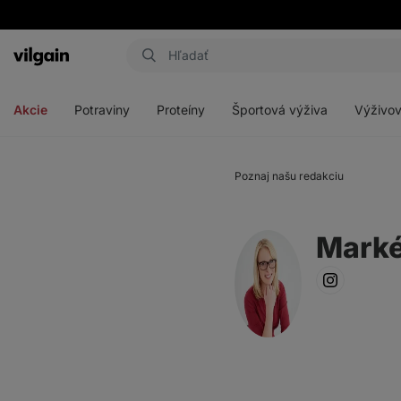
Eshop
Aktin
-
Otvoriť
Otvoriť
Otvoriť
Otvoriť
úvodná
menu
menu
menu
menu
strana
Akcie
Potraviny
Proteíny
Športová výživa
Výživov
Poznaj našu redakciu
Marké