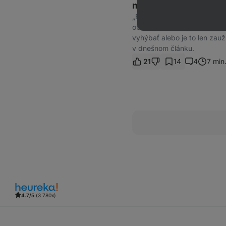
môžeme zjesť?
„Bielky na omeletu a žĺtky 
obsahujú škodlivý cholester
vyhýbať alebo je to len zau
v dnešnom článku.
21
14
4
7 min
4.7/5
(3 780x)