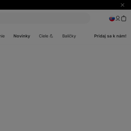
Skryť
upozo
Otvoriť
menu
nie
Novinky
Ciele 💪
Balíčky
Pridaj sa k nám!