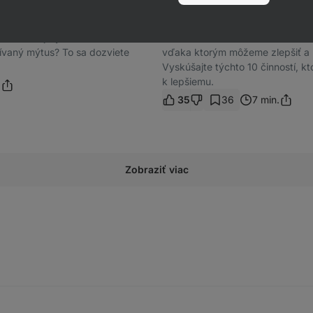
lepšiemu
do koša? Prečo? Žĺtky predsa
Označenie „biohacking“ nám môž
ol!“ Naozaj by sme sa mali žĺtkom
umelo a zvláštne. Ide o súbor zm
žívaný mýtus? To sa dozviete
vďaka ktorým môžeme zlepšiť a u
Vyskúšajte týchto 10 činností, k
k lepšiemu.
.
35
36
7 min.
Zobraziť viac