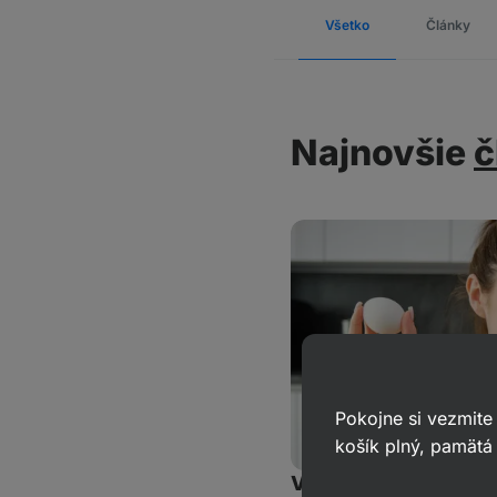
Všetko
Články
Najnovšie
č
Pokojne si vezmite
košík plný, pamätá 
Vajcia a cholesterol