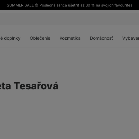
SUMMER SALE ⏰ Posledná šanca ušetriť až 30 % na svojich favourites
Otvoriť
Otvoriť
Otvoriť
Otvoriť
menu
menu
menu
menu
é doplnky
Oblečenie
Kozmetika
Domácnosť
Vybave
ta Tesařová