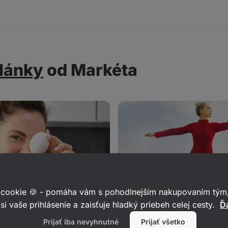
lánky
od Markéta
 cookie 🍪 - pomáha vám s pohodlnejším nakupovaním tým,
si vaše prihlásenie a zaisťuje hladký priebeh celej cesty.
Ďa
: Koľko ich denne
Biohacking: 10 vecí, kto
Prijať iba nevyhnutné
Prijať všetko