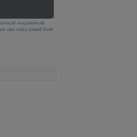
e znieť trošku cudzo,
ien v našom životnom štýle,
mocniť svoj potenciál.
toré vám môžu zmeniť život