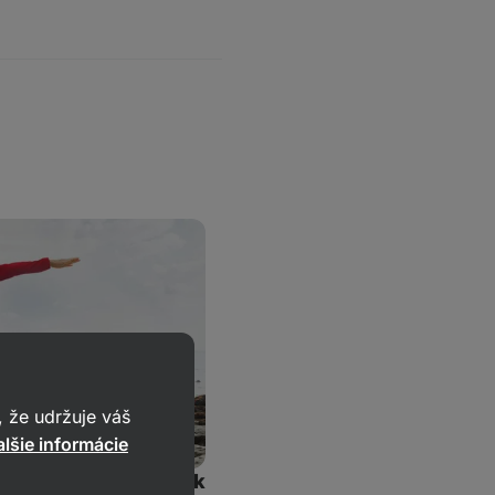
 že udržuje váš
lšie informácie
ré vám obrátia život k