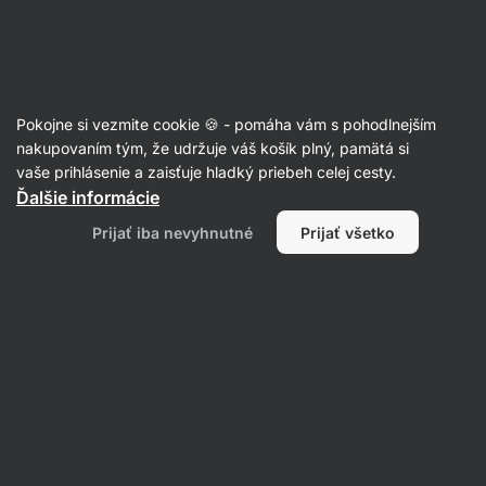
Eshop
Aktin
-
úvodná
strana
Články
Pokojne si vezmite cookie 🍪 - pomáha vám s pohodlnejším
Adaptogény pre lepšie zvládnutie
nakupovaním tým, že udržuje váš košík plný, pamätá si
vaše prihlásenie a zaisťuje hladký priebeh celej cesty.
stresu
Ďalšie informácie
Mgr. Kristýna Kovářová
01. 06. 2023
Prijať iba nevyhnutné
Prijať všetko
overil/a
RNDr. Tomáš Novotný
Zdielať
Komentáre
10
11