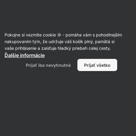
Eshop
Aktin
-
úvodná
strana
Články
Pokojne si vezmite cookie 🍪 - pomáha vám s pohodlnejším
6 jednoduchých tipov, ako na
nakupovaním tým, že udržuje váš košík plný, pamätá si
vaše prihlásenie a zaisťuje hladký priebeh celej cesty.
nafúknuté brucho
Ďalšie informácie
Erika Zajacová
14. 10. 2021
Prijať iba nevyhnutné
Prijať všetko
Zdielať
Komentáre
16
29