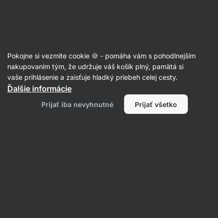
Eshop
Aktin
-
úvodná
strana
Články
Pokojne si vezmite cookie 🍪 - pomáha vám s pohodlnejším
Zle v lete spíte? Poradíme, ako mať
nakupovaním tým, že udržuje váš košík plný, pamätá si
vaše prihlásenie a zaisťuje hladký priebeh celej cesty.
kvalitný spánok aj v letných
Ďalšie informácie
horúcich dňoch
Prijať iba nevyhnutné
Prijať všetko
RNDr. Tomáš Novotný
07. 06. 2022
Zdielať
Komentáre
4
7