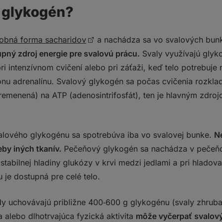
ý glykogén?
 športovci potrebujú rovnaké množstvo sacharidov.“
ržanie optimálnej hladiny glykogénu
?
obná forma sacharidov
a nachádza sa vo svalových bunk
pný zdroj energie pre svalovú prácu.
Svaly využívajú glyk
pri intenzívnom cvičení alebo pri záťaži, keď telo potrebuje
ónu adrenalínu. Svalový glykogén sa počas cvičenia rozklad
remenená) na ATP (adenosintrifosfát), ten je hlavným zdroj
alového glykogénu sa spotrebúva iba vo svalovej bunke.
N
by iných tkanív.
Pečeňový glykogén sa nachádza v pečeňo
stabilnej hladiny glukózy v krvi medzi jedlami a pri hladov
je dostupná pre celé telo.
y uchovávajú približne 400‑600 g glykogénu (svaly zhrub
a alebo dlhotrvajúca fyzická aktivita
môže vyčerpať svalový