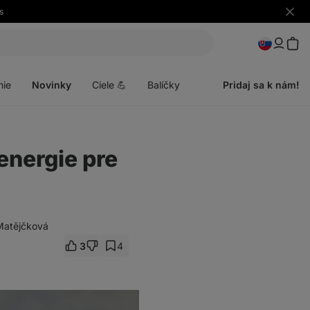
s
Skryť
upozo
Otvoriť
menu
nie
Novinky
Ciele 💪
Balíčky
Pridaj sa k nám!
energie pre
 Matějčková
3
4