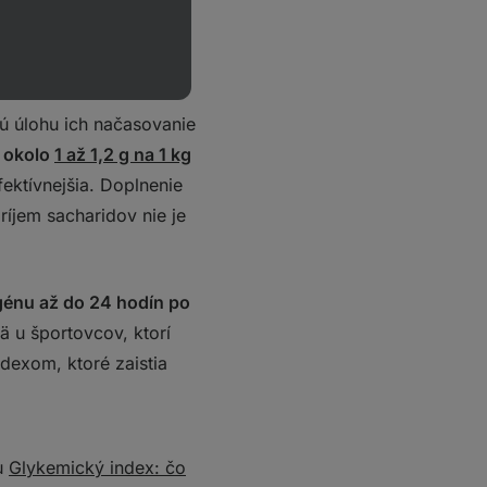
ú úlohu ich načasovanie
 okolo
1 až 1,2 g na 1 kg
fektívnejšia. Doplnenie
ríjem sacharidov nie je
génu až do 24 hodín po
 u športovcov, ktorí
dexom, ktoré zaistia
ku
Glykemický index: čo