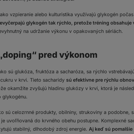
 ako vzpieranie alebo kulturistika využívajú glykogén poč
evyčerpajú glykogén tak rýchlo, pretože tréning obsahuje 
evyhnutný na udržanie výkonu v opakovaných sériách.
 „doping“ pred výkonom
ko sú glukóza, fruktóza a sacharóza, sa rýchlo vstrebáva
 cukru v krvi. Tieto sacharidy
sú efektívne pre rýchlu obn
že okamžite zvyšujú hladinu glukózy v krvi, ktorá je násle
 glykogénu.
o sú celozrnné produkty, obilniny, strukoviny a podobne, s
 je uvoľňovaná do krvného obehu postupne. Komplexné sac
ytujú stabilný, dlhodobý zdroj energie.
Aj keď sú pomalšie