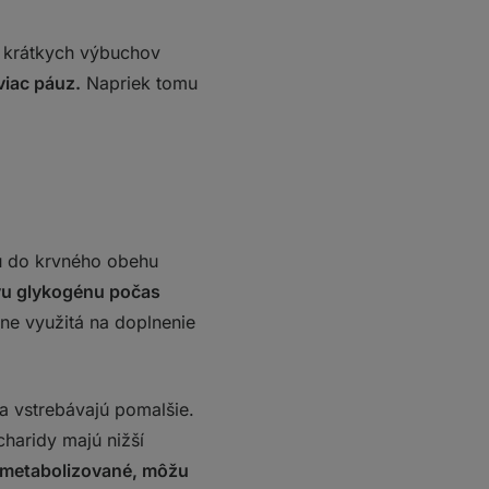
as krátkych výbuchov
viac páuz.
Napriek tomu
jú do krvného obehu
ovu glykogénu počas
dne využitá na doplnenie
a vstrebávajú pomalšie.
haridy majú nižší
 metabolizované, môžu