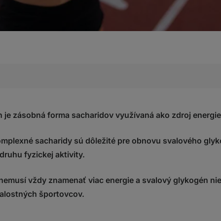
én?
gén využíva počas fyzickej aktivity?
 je zásobná forma sacharidov využívaná ako zdroj energie pr
 glykogén?
potrebujú šprintéri, vytrvalci a siloví športovci?
plexné sacharidy sú dôležité pre obnovu svalového glyko
g“ pred výkonom
druhu fyzickej aktivity.
ovom glykogéne
nemusí vždy znamenať viac energie a svalový glykogén nie
acharidov znamená vždy viac energie.“
dôležité načasovanie sacharidov, hlavný je denný príjem.“
valostných športovcov.
ý glykogén je jediný zdroj energie pre vytrvalostných šport
erpaní glykogénu nie je možné ho doplniť rýchlo.“