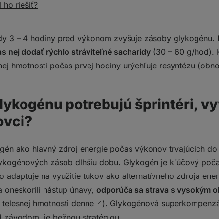
 ho riešiť?
idy 3 – 4 hodiny pred výkonom zvyšuje zásoby glykogénu.
s nej dodať rýchlo stráviteľné sacharidy
(30 – 60 g/hod). 
snej hmotnosti počas prvej hodiny urýchľuje resyntézu (obn
ykogénu potrebujú šprintéri, vy
ovci?
ogén ako hlavný zdroj energie počas výkonov trvajúcich do 
glykogénových zásob dlhšiu dobu. Glykogén je kľúčový poča
o adaptuje na využitie tukov ako alternatívneho zdroja ener
 a oneskorili nástup únavy,
odporúča sa strava s vysokým
 telesnej hmotnosti denne
). Glykogénová superkompenzác
 závodom, je bežnou stratégiou.