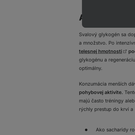
Ako doplniť 
Svalový glykogén sa dop
a množstvo. Po intenzív
telesnej hmotnosti
poč
glykogénu a regeneráciu 
optimálny.
Konzumácia menších dá
pohybovej aktivite.
Tento
majú často tréningy ale
rýchly prestup do krvi a
Ako sacharidy ro