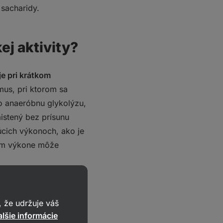
 sacharidy.
ej aktivity?
je pri krátkom
mus, pri ktorom sa
e o anaeróbnu glykolýzu,
aistený bez prísunu
júcich výkonoch, ako je
nom výkone môže
ženiu výkonu a môže sa
 Preto je pre
 že udržuje váš
lšie informácie