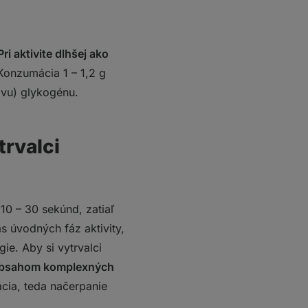
Pri aktivite dlhšej ako
Konzumácia 1 – 1,2 g
ovu) glykogénu.
trvalci
10 – 30 sekúnd, zatiaľ
s úvodných fáz aktivity,
gie.
Aby si vytrvalci
 obsahom komplexných
ia, teda načerpanie