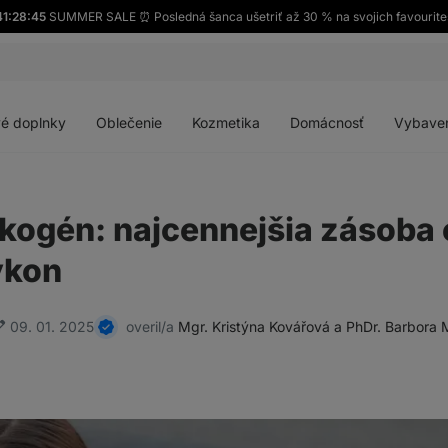
41:28:43
SUMMER SALE ⏰ Posledná šanca ušetriť až 30 % na svojich favourite
Otvoriť
Otvoriť
Otvoriť
Otvoriť
menu
menu
menu
menu
é doplnky
Oblečenie
Kozmetika
Domácnosť
Vybave
kogén: najcennejšia zásoba 
ýkon
09. 01. 2025
overil/a
Mgr. Kristýna Kovářová a PhDr. Barbora