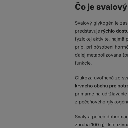
Čo je svalov
5. mýtus: „Všetci
Praktické tipy na ud
Čo si z toho odniesť
Svalový glykogén je
zás
predstavuje
rýchlo dostu
fyzickej aktivite, najmä 
príp. pri pôsobení horm
ďalej metabolizovaná (p
funkcie.
Glukóza uvoľnená zo sv
krvného obehu pre potre
primárne na udržiavanie 
z pečeňového glykogénu 
Svaly a pečeň dohromad
zhruba 100 g). Intenzívn