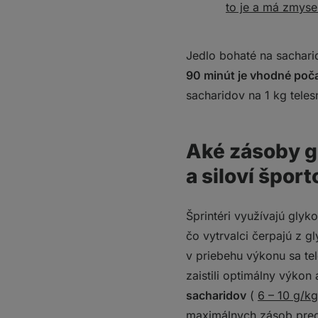
to je a má zmysel
Jedlo bohaté na sachar
90 minút je vhodné poča
sacharidov na 1 kg tele
Aké zásoby gl
a siloví šport
Šprintéri využívajú glyk
čo vytrvalci čerpajú z 
v priebehu výkonu sa tel
zaistili optimálny výkon
sacharidov
(
6 – 10 g/kg
maximálnych zásob pred