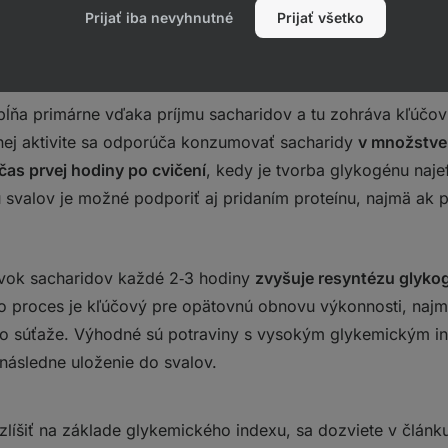
Prijať iba nevyhnutné
Prijať všetko
svalový glykogén?
ĺňa primárne vďaka príjmu sacharidov a tu zohráva kľúčov
nej aktivite sa odporúča konzumovať sacharidy
v množstve
as prvej hodiny po cvičení
, kedy je tvorba glykogénu naje
svalov je možné podporiť aj pridaním proteínu, najmä ak p
vok sacharidov každé 2‑3 hodiny
zvyšuje resyntézu glyko
 proces je kľúčový pre opätovnú obnovu výkonnosti, najmä
bo súťaže. Výhodné sú potraviny s vysokým glykemickým in
 následne uloženie do svalov.
zlíšiť na základe glykemického indexu, sa dozviete v člán