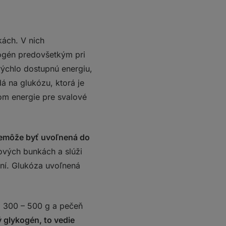
ách. V nich
ogén predovšetkým pri
 rýchlo dostupnú energiu,
á na glukózu, ktorá je
om energie pre svalové
emôže byť uvoľnená do
vých bunkách a slúži
aní. Glukóza uvoľnená
a 300 – 500 g a pečeň
 glykogén, to vedie