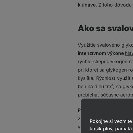
k únave.
Z toho dôvodu j
Ako sa svalov
Využitie svalového glyko
intenzívnom výkone
hla
rýchlo štiepi glykogén na
pri ktorej sa glykogén ro
kyslíka. Rýchlosť využit
beh na dlhú trať, sa gl
prebiehať súčasne aeró
Po vyčerpaní glykogénu 
zvýšiť pocit únavy
, pot
Pokojne si vezmite
vytrvalostných športovco
košík plný, pamätá 