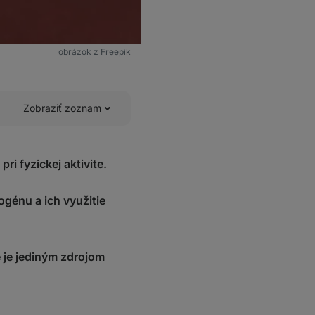
obrázok z Freepik
Zobraziť zoznam
i fyzickej aktivite.
génu a ich využitie
 je jediným zdrojom
ovcov.“