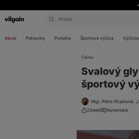
Eshop
Aktin
-
Otvoriť
Otvoriť
Otvoriť
Otvoriť
úvodná
menu
menu
menu
menu
strana
Akcie
Potraviny
Proteíny
Športová výživa
Výživov
Články
Svalový gly
športový v
Mgr. Petra Křupková
Zdielať
Komentáre