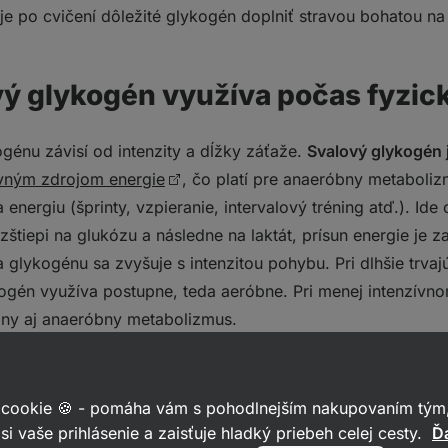
e po cvičení dôležité glykogén doplniť stravou bohatou na
ý glykogén využíva počas fyzick
génu závisí od intenzity a dĺžky záťaže.
Svalový glykogén 
vným zdrojom energie
, čo platí pre anaeróbny metaboliz
 energiu (šprinty, vzpieranie, intervalový tréning atď.). Id
zštiepi na glukózu a následne na laktát, prísun energie je z
ia glykogénu sa zvyšuje s intenzitou pohybu. Pri dlhšie trva
ykogén využíva postupne, teda aeróbne. Pri menej intenzív
bny aj anaeróbny metabolizmus.
prechádza telo na spaľovanie tukov, čím
môže dôjsť k zní
om vzniká tzv. „stav vyčerpania“ alebo „glycogén depletion“.
 cookie 🍪 - pomáha vám s pohodlnejším nakupovaním tým,
v kľúčové strategicky dopĺňať sacharidy počas aktivity.
si vaše prihlásenie a zaisťuje hladký priebeh celej cesty.
Ďa