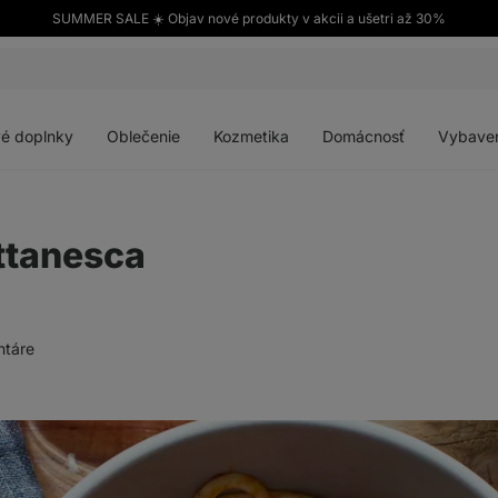
SUMMER SALE ☀️ Objav nové produkty v akcii a ušetri až 30%
Otvoriť
Otvoriť
Otvoriť
Otvoriť
menu
menu
menu
menu
é doplnky
Oblečenie
Kozmetika
Domácnosť
Vybave
ttanesca
táre