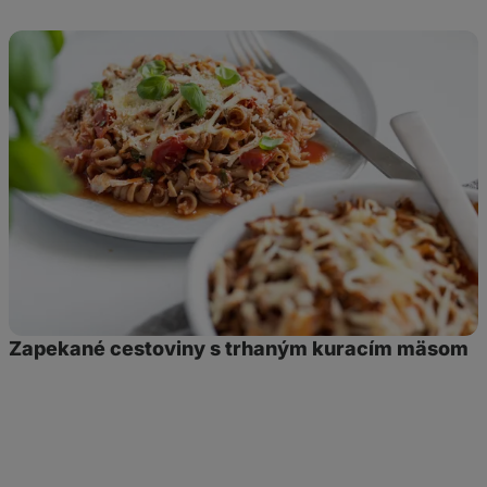
Zapekané
cestoviny
s
trhaným
kuracím
mäsom
Zapekané cestoviny s trhaným kuracím mäsom