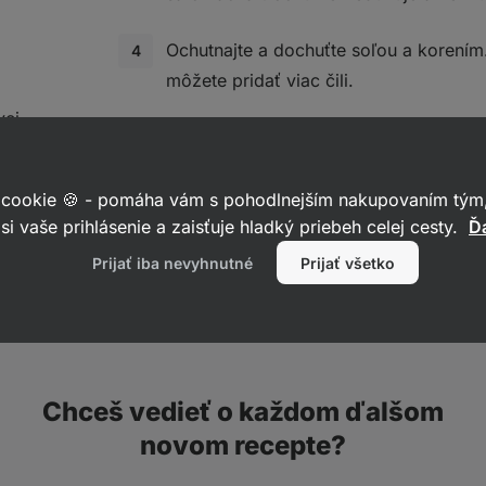
Ochutnajte a dochuťte soľou a korením.
môžete pridať viac čili.
vej
Špagety zlejte, ale nechajte si trochu v
špagety do panvice s omáčkou a premie
cestoviny omáčkou obalené. Pokiaľ je 
 cookie 🍪 - pomáha vám s pohodlnejším nakupovaním tým,
si vaše prihlásenie a zaisťuje hladký priebeh celej cesty.
Ďa
pridajte trochu vody zo špagiet.
Prijať iba nevyhnutné
Prijať všetko
Podávajte posypané čerstvou petržlen
Chceš vedieť o každom ďalšom
novom recepte?