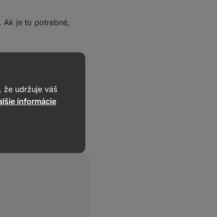
 Ak je to potrebné,
arenej vody. Pridajte
šajte, aby boli všetky
omáčka príliš hustá,
 že udržuje váš
lšie informácie
ovou vňaťou.