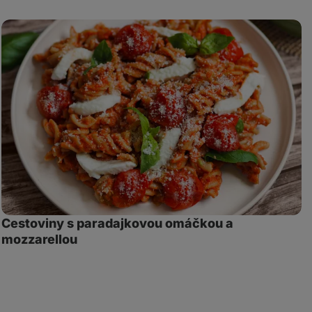
Cestoviny
C
s
s
paradajkovou
c
omáčkou
p
a
a
mozzarellou
k
Cestoviny s paradajkovou omáčkou a
mozzarellou