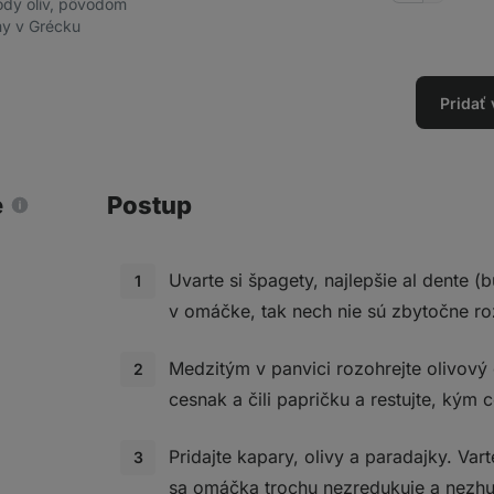
ody olív, pôvodom
množstv
my v Grécku
Pridať
e
Postup
Uvarte si špagety, najlepšie al dente (b
v omáčke, tak nech nie sú zbytočne ro
Medzitým v panvici rozohrejte olivový 
cesnak a čili papričku a restujte, kým
Pridajte kapary, olivy a paradajky. Va
sa omáčka trochu nezredukuje a nezhu