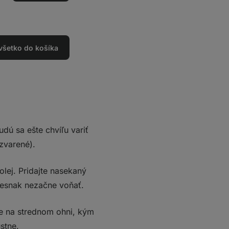
o
 všetko do košíka
udú sa ešte chvíľu variť
zvarené).
olej. Pridajte nasekaný
 cesnak nezačne voňať.
rte na strednom ohni, kým
stne.