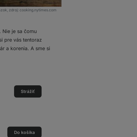
ázok, zdroj: cooking.nytimes.com
. Nie je sa čomu
si pre vás tentoraz
pár a korenia. A sme si
Strážiť
Do košíka
o