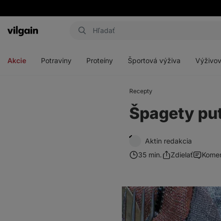
Eshop
Aktin
-
Otvoriť
Otvoriť
Otvoriť
Otvoriť
úvodná
menu
menu
menu
menu
strana
Akcie
Potraviny
Proteíny
Športová výživa
Výživov
Recepty
Špagety pu
Aktin redakcia
35 min.
Zdielať
Komen