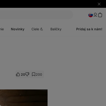
Skryť
upozo
Otvoriť
menu
nie
Novinky
Ciele 💪
Balíčky
Pridaj sa k nám!
20
200