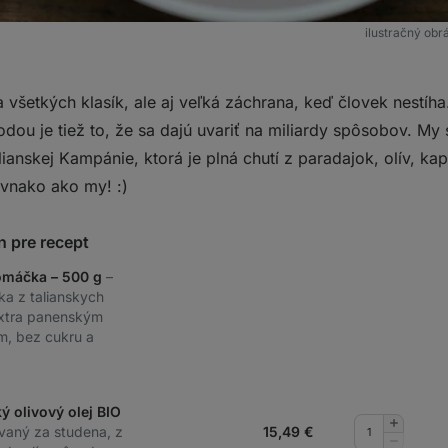
ilustračný obr
a všetkých klasík, ale aj veľká záchrana, keď človek nestíha
dou je tiež to, že sa dajú uvariť na miliardy spôsobov. My 
talianskej Kampánie, ktorá je plná chutí z paradajok, olív, ka
rovnako ako my! :)
n pre recept
omáčka – 500 g
–
ka z talianskych
extra panenským
m, bez cukru a
ý olivový olej BIO
Pridať
ovaný za studena, z
15,49
€
množstv
Odobrať