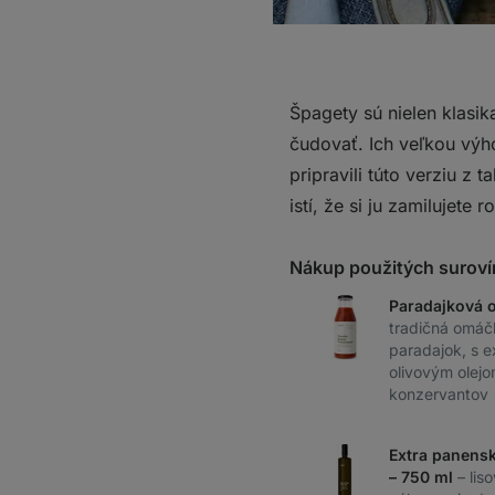
Špagety sú nielen klasik
čudovať. Ich veľkou výho
pripravili túto verziu z 
istí, že si ju zamilujete 
Nákup použitých suroví
Paradajková 
tradičná omáč
paradajok, s 
olivovým olejo
konzervantov
Extra panensk
– 750 ml
– lis