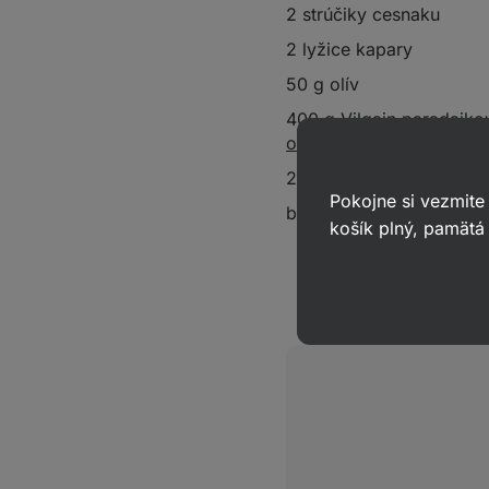
2 strúčiky cesnaku
2 lyžice kapary
50 g olív
400 g
Vilgain paradajko
omáčky puttanesca
2 lyžice
olivového oleja
Pokojne si vezmite
bazalka
košík plný, pamätá 