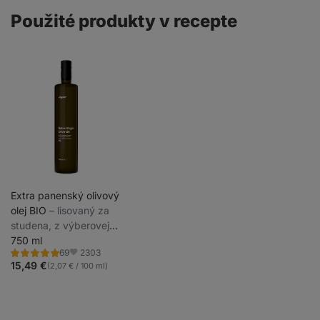
Použité produkty v recepte
Extra panenský olivový
olej BIO
⁠–⁠ lisovaný za
studena, z výberovej
odrody olív, pôvodom z
750 ml
2303
69
rodinnej farmy v
Hodnotenie
Obľúbené
4.9/5,
15,49 €
(2,07 € / 100 ml)
Grécku
69
recenzií