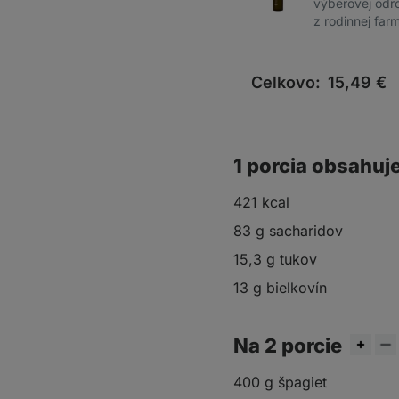
výberovej odr
z rodinnej far
Celkovo:
15,49
€
1 porcia obsahuj
421 kcal
83 g sacharidov
15,3 g tukov
13 g bielkovín
Na 2 porcie
400 g špagiet