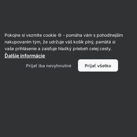
Eshop
Aktin
-
úvodná
strana
Recepty
Pokojne si vezmite cookie 🍪 - pomáha vám s pohodlnejším
nakupovaním tým, že udržuje váš košík plný, pamätá si
Filtrovať
Radenie
:
Najnovšie
2
vaše prihlásenie a zaisťuje hladký priebeh celej cesty.
Ďalšie informácie
Jahodovo-
Prijať iba nevyhnutné
Prijať všetko
marhuľový
crumble