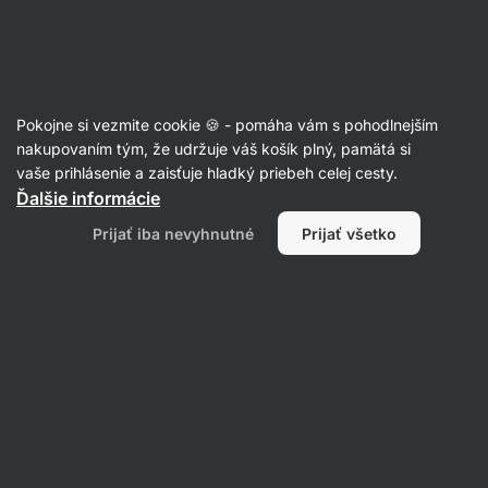
Eshop
Aktin
-
úvodná
strana
Recepty
Pokojne si vezmite cookie 🍪 - pomáha vám s pohodlnejším
Raňajková pinsa s vajíčkom a
nakupovaním tým, že udržuje váš košík plný, pamätá si
vaše prihlásenie a zaisťuje hladký priebeh celej cesty.
šunkou
Ďalšie informácie
Romana Henželova
Prijať iba nevyhnutné
Prijať všetko
20 min.
Zdielať
Komentáre
27
427