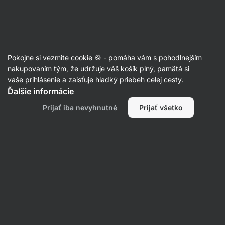
Eshop
Aktin
-
úvodná
strana
Články
Pokojne si vezmite cookie 🍪 - pomáha vám s pohodlnejším
Prírodné látky na podporu úľavy od
nakupovaním tým, že udržuje váš košík plný, pamätá si
vaše prihlásenie a zaisťuje hladký priebeh celej cesty.
migrény
Ďalšie informácie
Mgr. Kristýna Kovářová
07. 02. 2025
Prijať iba nevyhnutné
Prijať všetko
overil/a
PhDr. Barbora Matějčková
Zdielať
Komentáre
1
6