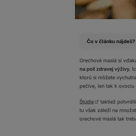
Čo v článku nájdeš?
100% orechové maslá 
Orechové maslá si vďaka
Arašidové maslo
na poli zdravej výživy.
Ic
Mandľové maslo
ktorú si môžete vychutna
Kešu maslo
pečive, len tak k ovociu
Ochutené orechové 
Orechové krémy o
Štúdie
taktiež potvrdil
Orechový krém nasl
tu však záleží na množs
Čo si z toho odniesť
orechové maslá tak treb