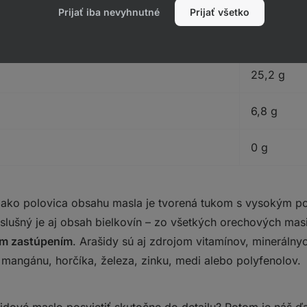
4,8 g
Prijať iba nevyhnutné
Prijať všetko
25,2 g
6,8 g
0 g
viac ako polovica obsahu masla je tvorená tukom s vysokým 
 slušný je aj obsah bielkovín – zo všetkých orechových mas
ším zastúpením
. Arašidy sú aj zdrojom vitamínov, minerálnyc
, mangánu, horčíka, železa, zinku, medi alebo polyfenolov.