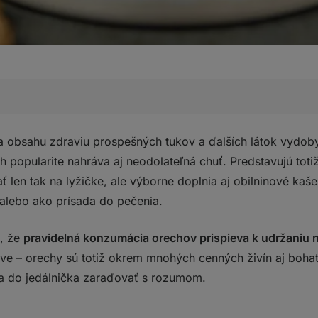
– klasika, ktorá nikdy nesklame
 obsahu zdraviu prospešných tukov a ďalších látok vydoby
h popularite nahráva aj neodolateľná chuť. Predstavujú tot
ť len tak na lyžičke, ale výborne doplnia aj obilninové kaše
 alebo ako prísada do pečenia.
krémy
bohatené o proteín
i, že
pravidelná konzumácia orechov prispieva k udržaniu 
ano. Čože?
tve – orechy sú totiž okrem mnohých cenných živín aj boha
?
a do jedálnička zaraďovať s rozumom.