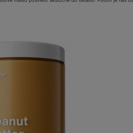
šidové maslo posvietiť skutočne do detailu? Potom je náš ď