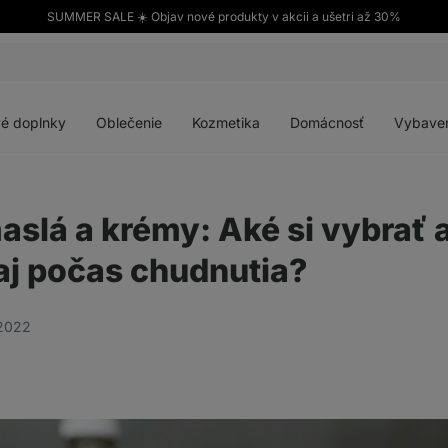
SUMMER SALE ☀️ Objav nové produkty v akcii a ušetri až 30%
Otvoriť
Otvoriť
Otvoriť
Otvoriť
menu
menu
menu
menu
é doplnky
Oblečenie
Kozmetika
Domácnosť
Vybave
slá a krémy: Aké si vybrať 
 aj počas chudnutia?
 2022