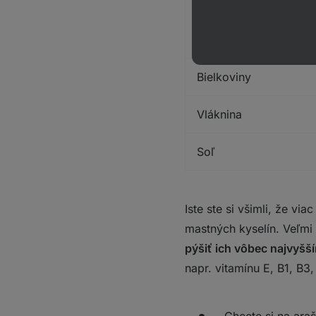
z toho cukry
Bielkoviny
Vláknina
Soľ
Iste ste si všimli, že 
mastných kyselín. Veľmi
pýšiť ich vôbec najvyš
napr. vitamínu E, B1, B3