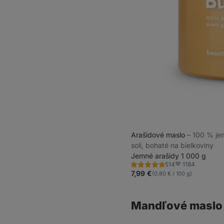
Arašidové maslo
⁠–⁠ 100 % j
soli, bohaté na bielkoviny
Jemné arašidy 1 000 g
1184
514
Hodnotenie
Obľúbené
4.9/5,
7,99 €
(0,80 € / 100 g)
514
recenzií
Mandľové maslo