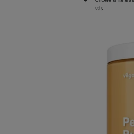
Chcete si na ara
vás