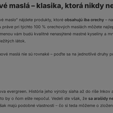
é maslá – klasika, ktorá nikdy 
é maslo“ nájdete produkty, ktoré
obsahujú iba orechy
– na
 A práve pri týchto 100 % orechových maslách môžete najlep
dmenou vám budú kvalitné nenasýtené mastné kyseliny a mn
ežitých látok.
ové maslá nie sú rovnaké – poďte sa na jednotlivé druhy p
ova evergreen. História jeho výroby siaha až do ríše Inkov 
kto by o ňom ešte nepočul. Vedeli ste však, že
sa arašidy n
šak majú podobné vlastnosti – čo si teda môžeme o zložen