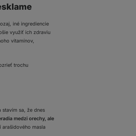
nesklame
ozaj, iné ingrediencie
šie využiť ich zdraviu
oho vitamínov,
ozrieť trochu
a stavím sa, že dnes
eradia medzi orechy, ale
í arašidového masla