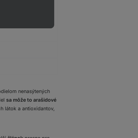
podielom nenasýtených
iel
sa môže to arašidové
h látok a antioxidantov,