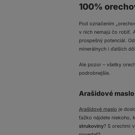
100% orechov
Pod označením „orechov
v nich nemajú čo robiť.
prospešný potenciál. O
minerálnych i ďalších dôl
Ale pozor – všetky orech
podrobnejšie.
Arašidové maslo
Arašidové maslo
je dosl
ťažko nájdete niekoho, 
strukoviny
? S orechmi v
povedať?