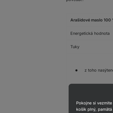
Arašidové maslo 100
Energetická hodnota
Tuky
z toho nasýten
Sacharidy
Pokojne si vezmite
košík plný, pamätá 