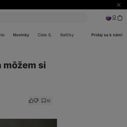
Skryť
upozo
Otvoriť
menu
nie
Novinky
Ciele 💪
Balíčky
Pridaj sa k nám!
a môžem si
10