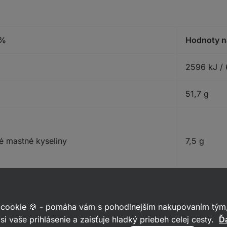
 %
Hodnoty n
2596 kJ / 
51,7 g
é mastné kyseliny
7,5 g
11,8 g
 cookie 🍪 - pomáha vám s pohodlnejším nakupovaním tým,
si vaše prihlásenie a zaisťuje hladký priebeh celej cesty.
Ďa