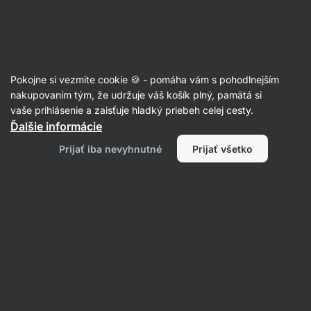
Eshop
Aktin
-
úvodná
strana
Články
Pokojne si vezmite cookie 🍪 - pomáha vám s pohodlnejším
Najlepšie cviky na predlaktie pre
nakupovaním tým, že udržuje váš košík plný, pamätá si
vaše prihlásenie a zaisťuje hladký priebeh celej cesty.
silný úchop
Ďalšie informácie
Mgr. Jakub Gajda
07. 03. 2025
Prijať iba nevyhnutné
Prijať všetko
overil/a
Mgr. Kristýna Kovářová a PhDr. Barbora
Matějčková
Zdielať
Komentáre
3
9