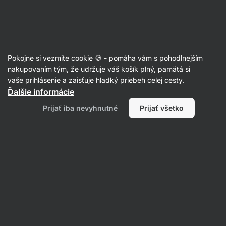
Eshop
Aktin
-
úvodná
strana
Články
Pokojne si vezmite cookie 🍪 - pomáha vám s pohodlnejším
Hyperlordóza: ako vzniká a aké sú
nakupovaním tým, že udržuje váš košík plný, pamätá si
vaše prihlásenie a zaisťuje hladký priebeh celej cesty.
možnosti liečby?
Ďalšie informácie
Bc. Karolína Šimečková
26. 04. 2023
Prijať iba nevyhnutné
Prijať všetko
overil/a
Mgr. Kristýna Kovářová
Zdielať
Komentáre
6