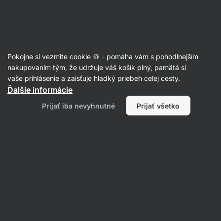
Eshop
Aktin
-
úvodná
strana
Recepty
Pokojne si vezmite cookie 🍪 - pomáha vám s pohodlnejším
Cheeseburger pizza z
nakupovaním tým, že udržuje váš košík plný, pamätá si
vaše prihlásenie a zaisťuje hladký priebeh celej cesty.
teplovzdušnej fritézy
Ďalšie informácie
Karolína Kramářová
Prijať iba nevyhnutné
Prijať všetko
25 min.
Zdielať
Komentáre
14
249