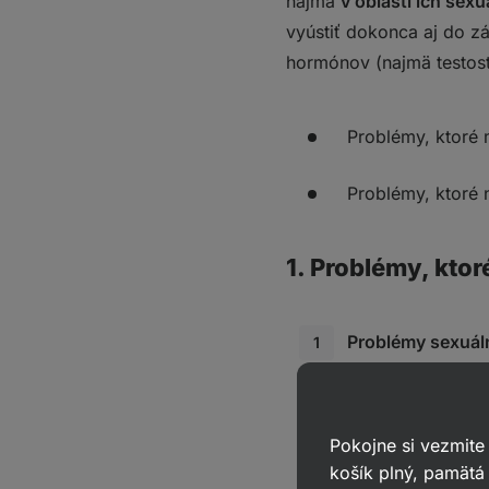
najmä
v oblasti ich sexu
vyústiť dokonca aj do z
hormónov (najmä testos
Problémy, ktoré 
Problémy, ktoré n
1. Problémy, ktor
Problémy sexuál
aj slabší pocit p
Problémy psychi
Pokojne si vezmite
a kolegami. Často
košík plný, pamätá 