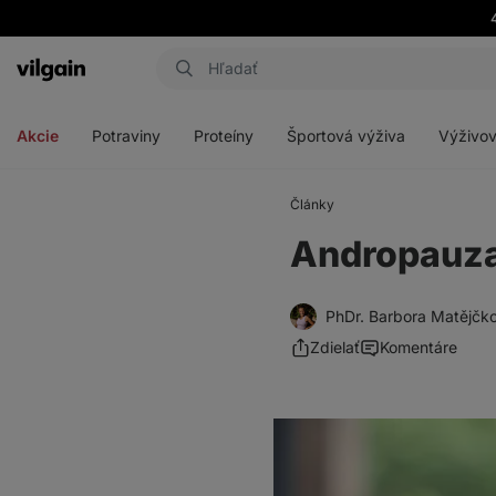
Eshop
Aktin
-
Otvoriť
Otvoriť
Otvoriť
Otvoriť
úvodná
menu
menu
menu
menu
strana
Akcie
Potraviny
Proteíny
Športová výživa
Výživov
Články
Andropauza 
PhDr. Barbora Matějčk
Zdielať
Komentáre