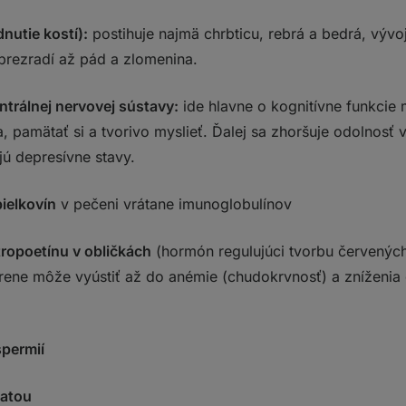
nutie kostí):
postihuje najmä chrbticu, rebrá a bedrá, výv
 prezradí až pád a zlomenina.
ntrálnej nervovej sústavy:
ide hlavne o kognitívne funkcie
, pamätať si a tvorivo myslieť. Ďalej sa zhoršuje odolnosť
ajú depresívne stavy.
bielkovín
v pečeni vrátane imunoglobulínov
tropoetínu v obličkách
(hormón regulujúci tvorbu červených 
drene môže vyústiť až do anémie (chudokrvnosť) a zníženia 
spermií
tatou