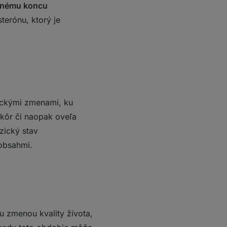
lnému koncu
terónu, ktorý je
ickými zmenami, ku
kôr či naopak oveľa
zický stav
 obsahmi.
 zmenou kvality života,