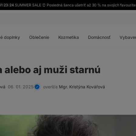
41:23:23
SUMMER SALE ⏰ Posledná šanca ušetriť až 30 % na svojich favourite
Otvoriť
Otvoriť
Otvoriť
Otvoriť
menu
menu
menu
menu
é doplnky
Oblečenie
Kozmetika
Domácnosť
Vybave
alebo aj muži starnú
ová
06. 01. 2025
overil/a
Mgr. Kristýna Kovářová