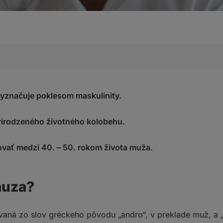
yznačuje poklesom maskulinity.
spojené s andropauzou
rirodzeného životného kolobehu.
 mužom prekážajú a chcú ich aktívne riešiť
 nie sú viditeľné
ovať medzi 40. – 50. rokom života muža.
 starnutie
?
auza?
aná zo slov gréckeho pôvodu „andro“, v preklade muž, a „