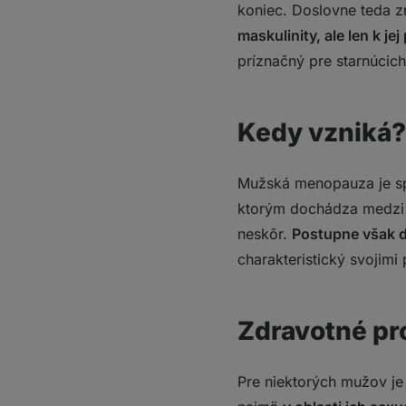
koniec. Doslovne teda 
maskulinity, ale len k je
príznačný pre starnúcic
Kedy vzniká?
Mužská menopauza je sp
ktorým dochádza medzi 4
neskôr.
Postupne však d
charakteristický svojim
Zdravotné pr
Pre niektorých mužov je