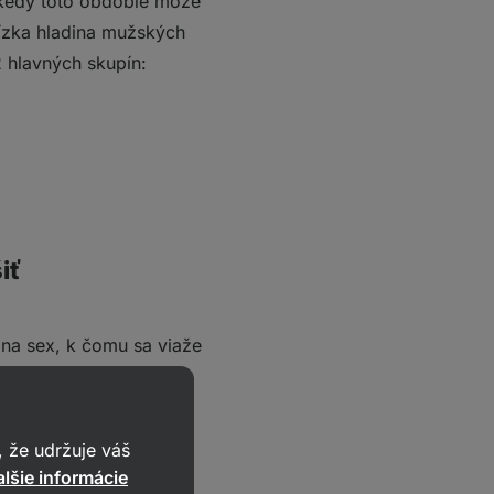
ekedy toto obdobie môže
nízka hladina mužských
 hlavných skupín:
iť
 na sex, k čomu sa viaže
tnerkou, deťmi
 že udržuje váš
tivite, chýbajúci pocit
lšie informácie