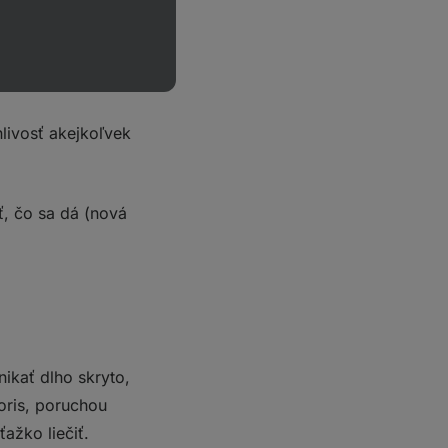
a.
kového úbytku energie
livosť akejkoľvek
ť, čo sa dá (nová
ikať dlho skryto,
oris, poruchou
ažko liečiť.