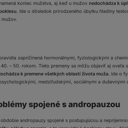
znamená koniec mužstva, aj keď u mužov
nedochádza k úp
j poklesu
. Ide o dôsledok prirodzeného úbytku hladiny testos
h mužov.
ravidla zapríčinená hormonálnymi, fyziologickými a chem
0. – 50. rokom. Tieto premeny sa môžu objaviť aj oveľa s
ochádza k premene všetkých oblastí života muža.
Ide o fy
i psychologickými, medziľudskými, sociálnymi a duševnými
oblémy spojené s andropauzou
 obdobie andropauzy spojené s postupujúcou a nepríjemnou