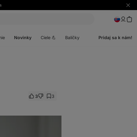
s
Skryť
upozo
Otvoriť
menu
nie
Novinky
Ciele 💪
Balíčky
Pridaj sa k nám!
3
3