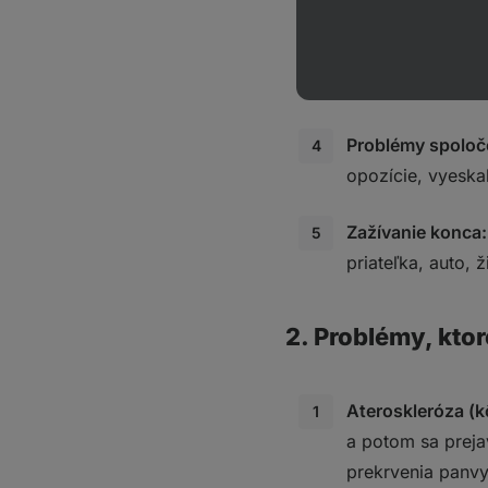
uspokojenia z pr
Problémy celkov
a nechuť skúšať 
Problémy spoloč
opozície, vyeska
Zažívanie konca:
priateľka, auto, ž
2. Problémy, ktor
Ateroskleróza (k
a potom sa preja
prekrvenia panvy 