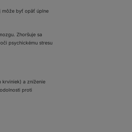
oj môže byť opäť úplne
 mozgu. Zhoršuje sa
 voči psychickému stresu
krviniek) a zníženie
odolnosti proti