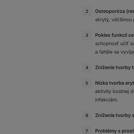
Osteoporóza (red
skrytý, väčšinou
Pokles funkcií ce
schopnosť učiť sa
a ľahšie sa vyvíj
Zníženie tvorby 
Nízka tvorba ery
aktivity kostnej 
infekciám.
Zníženie tvorby 
Problémy s pros