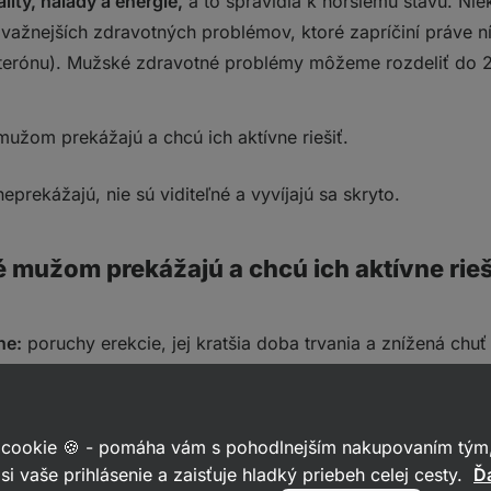
ality, nálady a energie,
a to spravidla k horšiemu stavu. Ni
ávažnejších zdravotných problémov, ktoré zapríčiní práve 
terónu). Mužské zdravotné problémy môžeme rozdeliť do 2
mužom prekážajú a chcú ich aktívne riešiť.
eprekážajú, nie sú viditeľné a vyvíjajú sa skryto.
é mužom prekážajú a chcú ich aktívne rieš
ne:
poruchy erekcie, jej kratšia doba trvania a znížená chuť
režívania orgazmu.
cké:
pocit podráždenosti, mrzutosti, zlá komunikácia s par
 cookie 🍪 - pomáha vám s pohodlnejším nakupovaním tým,
 sa opakujúce pocit smútku a zbytočnosti. Strata chuti k ak
si vaše prihlásenie a zaisťuje hladký priebeh celej cesty.
Ďa