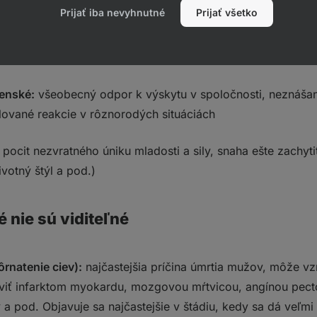
áce, voľnočasových aktivít, partnerského a rodinného život
Prijať iba nevyhnutné
Prijať všetko
é:
zvýšená únava po psychickej aj telesnej práci, pocit cel
čokoľvek nové.
enské:
všeobecný odpor k výskytu v spoločnosti, neznášan
lované reakcie v rôznorodých situáciách
pocit nezvratného úniku mladosti a sily, snaha ešte zachyti
ivotný štýl a pod.)
é nie sú viditeľné
ôrnatenie ciev):
najčastejšia príčina úmrtia mužov, môže vzn
viť infarktom myokardu, mozgovou mŕtvicou, angínou pect
a pod. Objavuje sa najčastejšie v štádiu, kedy sa dá veľmi ť