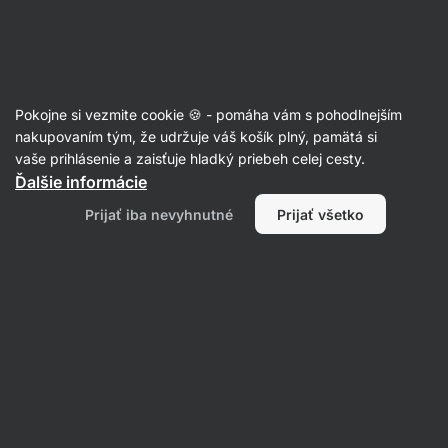
Eshop
Aktin
-
úvodná
strana
Články
Pokojne si vezmite cookie 🍪 - pomáha vám s pohodlnejším
8 dôvodov, prečo cez zimu
nakupovaním tým, že udržuje váš košík plný, pamätá si
vaše prihlásenie a zaisťuje hladký priebeh celej cesty.
priberáme a ako tomu zabrániť
Ďalšie informácie
RNDr. Tomáš Novotný
20. 12. 2022
Prijať iba nevyhnutné
Prijať všetko
Zdielať
Komentáre
3
11