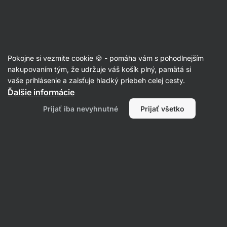
Eshop
Aktin
-
úvodná
strana
Články
Pokojne si vezmite cookie 🍪 - pomáha vám s pohodlnejším
7 tipov, ako posilniť imunitu
nakupovaním tým, že udržuje váš košík plný, pamätá si
vaše prihlásenie a zaisťuje hladký priebeh celej cesty.
Mgr. Martin Šaier
19. 09. 2023
Ďalšie informácie
overil/a
Markéta Camfrlová, MSc.
Prijať iba nevyhnutné
Prijať všetko
Zdielať
Komentáre
22
12