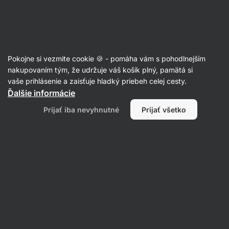
Eshop
Aktin
-
úvodná
strana
Recepty
Pokojne si vezmite cookie 🍪 - pomáha vám s pohodlnejším
Vegan Monte
nakupovaním tým, že udržuje váš košík plný, pamätá si
vaše prihlásenie a zaisťuje hladký priebeh celej cesty.
Romana Henželova
Ďalšie informácie
15 min.
Zdielať
Komentáre
48
222
Prijať iba nevyhnutné
Prijať všetko