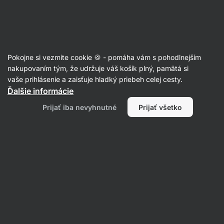
Eshop
Aktin
-
úvodná
strana
Články
Pokojne si vezmite cookie 🍪 - pomáha vám s pohodlnejším
Tréning na zadok: Čo a ako cvičiť
nakupovaním tým, že udržuje váš košík plný, pamätá si
vaše prihlásenie a zaisťuje hladký priebeh celej cesty.
pre maximálny efekt?
Ďalšie informácie
Mgr. Jakub Gajda
24. 11. 2025
Prijať iba nevyhnutné
Prijať všetko
overil/a
PhDr. Barbora Matějčková a Mgr. Martin Šaier
Zdielať
Komentáre
9