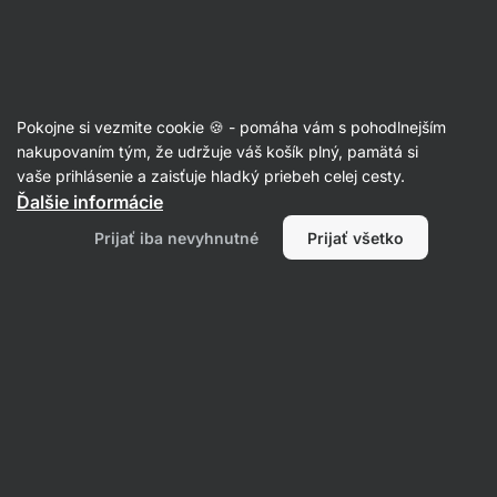
Eshop
Aktin
-
úvodná
strana
Články
Pokojne si vezmite cookie 🍪 - pomáha vám s pohodlnejším
Studené ruky a nohy: Ako sa ich
nakupovaním tým, že udržuje váš košík plný, pamätá si
vaše prihlásenie a zaisťuje hladký priebeh celej cesty.
zbaviť a kedy môžu predstavovať
Ďalšie informácie
problém?
Prijať iba nevyhnutné
Prijať všetko
Mgr. Kristýna Kovářová
12. 12. 2022
Zdielať
Komentáre
4
7