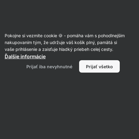
Eshop
Aktin
-
úvodná
strana
Články
Pokojne si vezmite cookie 🍪 - pomáha vám s pohodlnejším
Stres z návratu do školy: Prečo
nakupovaním tým, že udržuje váš košík plný, pamätá si
vaše prihlásenie a zaisťuje hladký priebeh celej cesty.
vzniká a ako ho zvládnuť?
Ďalšie informácie
Mgr. Kristýna Kovářová
12. 09. 2023
Prijať iba nevyhnutné
Prijať všetko
Zdielať
Komentáre
1
3