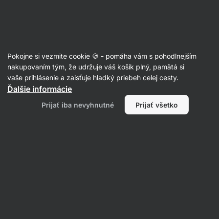
Eshop
Aktin
-
úvodná
strana
Články
Pokojne si vezmite cookie 🍪 - pomáha vám s pohodlnejším
Máte problémy so zaspávaním?
nakupovaním tým, že udržuje váš košík plný, pamätá si
vaše prihlásenie a zaisťuje hladký priebeh celej cesty.
Dajte pozor na skryté zdroje
Ďalšie informácie
kofeínu
Prijať iba nevyhnutné
Prijať všetko
RNDr. Tomáš Novotný
22. 10. 2021
Zdielať
Komentáre
1
1