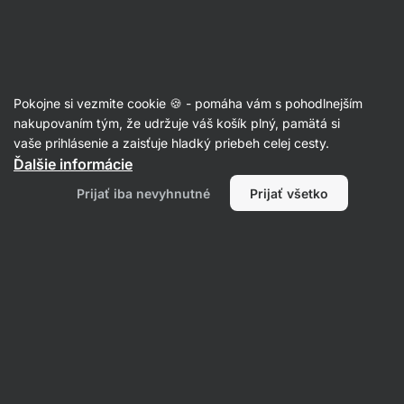
Eshop
Aktin
-
úvodná
strana
Články
Pokojne si vezmite cookie 🍪 - pomáha vám s pohodlnejším
Ako pomáha kofeín chudnúť?
nakupovaním tým, že udržuje váš košík plný, pamätá si
vaše prihlásenie a zaisťuje hladký priebeh celej cesty.
RNDr. Tomáš Novotný
07. 04. 2021
Ďalšie informácie
Zdielať
Komentáre
2
7
5
Prijať iba nevyhnutné
Prijať všetko