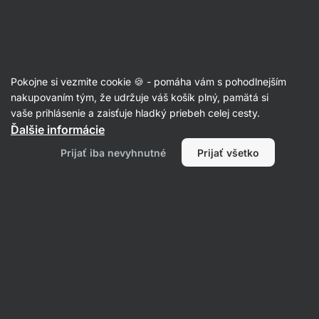
Eshop
Aktin
-
úvodná
strana
Články
Pokojne si vezmite cookie 🍪 - pomáha vám s pohodlnejším
Generačné traumy: ako vás môžu
nakupovaním tým, že udržuje váš košík plný, pamätá si
vaše prihlásenie a zaisťuje hladký priebeh celej cesty.
ovplyvniť udalosti, ktoré ste
Ďalšie informácie
nezažili?
Prijať iba nevyhnutné
Prijať všetko
Mgr. Kristýna Kovářová
16. 09. 2024
overil/a
PhDr. Barbora Matějčková
Zdielať
Komentáre
2
7