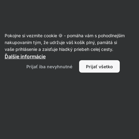
Eshop
Aktin
-
úvodná
strana
Recepty
Pokojne si vezmite cookie 🍪 - pomáha vám s pohodlnejším
Domáce müsli tyčinky s ovocím
nakupovaním tým, že udržuje váš košík plný, pamätá si
vaše prihlásenie a zaisťuje hladký priebeh celej cesty.
Karolína Kramářová
Ďalšie informácie
60 min.
Zdielať
Komentáre
1
21
352
Prijať iba nevyhnutné
Prijať všetko