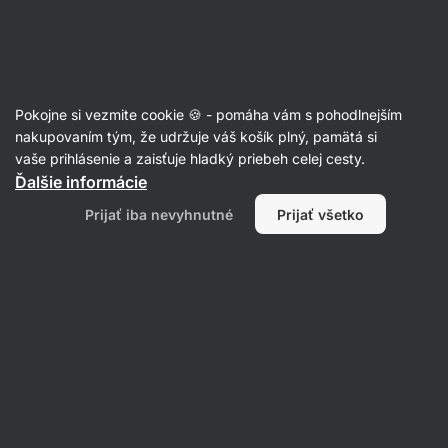
Eshop
Aktin
-
úvodná
strana
Články
Pokojne si vezmite cookie 🍪 - pomáha vám s pohodlnejším
Čo sú betaglukány a aké majú
nakupovaním tým, že udržuje váš košík plný, pamätá si
vaše prihlásenie a zaisťuje hladký priebeh celej cesty.
účinky?
Ďalšie informácie
PhDr. Barbora Matějčková
15. 10. 2024
Prijať iba nevyhnutné
Prijať všetko
overil/a
Mgr. Kristýna Kovářová
Zdielať
Komentáre
1
4