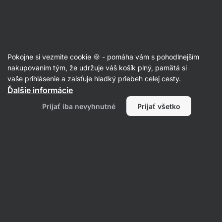
Eshop
Aktin
-
úvodná
strana
Články
Pokojne si vezmite cookie 🍪 - pomáha vám s pohodlnejším
Čo sa deje s vaším telom, keď sa
nakupovaním tým, že udržuje váš košík plný, pamätá si
vaše prihlásenie a zaisťuje hladký priebeh celej cesty.
zamilujete?
Ďalšie informácie
Tereza Havlínová
27. 07. 2021
Prijať iba nevyhnutné
Prijať všetko
Zdielať
Komentáre
20
14