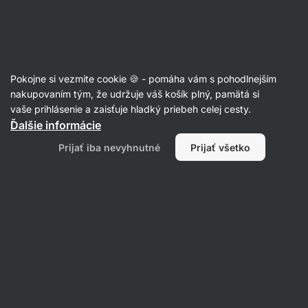
Eshop
Aktin
-
úvodná
strana
Články
Pokojne si vezmite cookie 🍪 - pomáha vám s pohodlnejším
Čo je Nutriskóre a ako mi pomôže
nakupovaním tým, že udržuje váš košík plný, pamätá si
vaše prihlásenie a zaisťuje hladký priebeh celej cesty.
rozpoznať zdravšie potraviny
Ďalšie informácie
Markéta Blahunková
09. 06. 2021
Prijať iba nevyhnutné
Prijať všetko
Zdielať
Komentáre
3
4