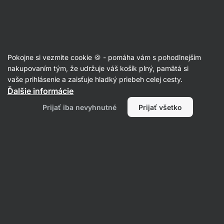
Eshop
Aktin
-
úvodná
strana
Články
Pokojne si vezmite cookie 🍪 - pomáha vám s pohodlnejším
7 tipov, ako si udržať motiváciu v
nakupovaním tým, že udržuje váš košík plný, pamätá si
vaše prihlásenie a zaisťuje hladký priebeh celej cesty.
chudnutí
Ďalšie informácie
Tereza Havlínová
03. 02. 2021
Prijať iba nevyhnutné
Prijať všetko
Zdielať
Komentáre
12
8