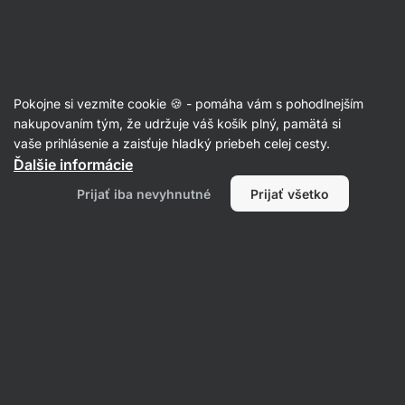
Eshop
Aktin
-
úvodná
strana
Články
Pokojne si vezmite cookie 🍪 - pomáha vám s pohodlnejším
6 prípadov, keď potrebujete jesť
nakupovaním tým, že udržuje váš košík plný, pamätá si
vaše prihlásenie a zaisťuje hladký priebeh celej cesty.
viac bielkovín
Ďalšie informácie
Jiří Sup
09. 08. 2022
Prijať iba nevyhnutné
Prijať všetko
Zdielať
Komentáre
8
22