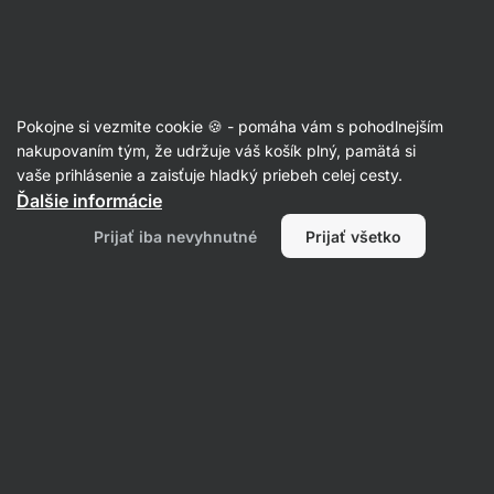
Eshop
Aktin
-
úvodná
strana
Články
Pokojne si vezmite cookie 🍪 - pomáha vám s pohodlnejším
Vítamíny a ich straty pri tepelnej
nakupovaním tým, že udržuje váš košík plný, pamätá si
vaše prihlásenie a zaisťuje hladký priebeh celej cesty.
úprave
Ďalšie informácie
RNDr. Tomáš Novotný
06. 03. 2015
Prijať iba nevyhnutné
Prijať všetko
Zdielať
Komentáre
2